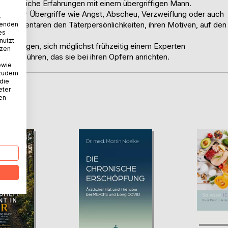
r persönliche Erfahrungen mit einem übergriffigen Mann.
gen dieser Übergriffe wie Angst, Abscheu, Verzweiflung oder auch
.
n Kommentaren den Täterpersönlichkeiten, ihren Motiven, auf den
wenden
es
nutzt
en ermutigen, sich möglichst frühzeitig einem Experten
tzen
ugen führen, das sie bei ihren Opfern anrichten.
owie
 zudem
 die
eter
nen
D