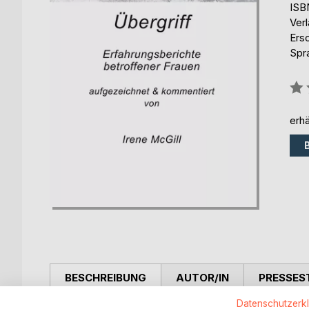
ISB
Ver
Ers
Spr
Bew
0%
erhä
BESCHREIBUNG
AUTOR/IN
PRESSES
Datenschutzerk