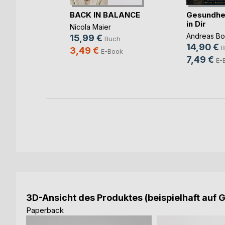
äkkeet
BACK IN BALANCE
Gesundhei
in Dir
Nicola Maier
Andreas Bo
15,99 €
ch
Buch
14,90 €
B
3,49 €
ook
E-Book
7,49 €
E-
3D-Ansicht des Produktes (beispielhaft auf 
Paperback