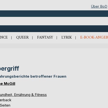
Über BoD
NCE
QUEER
FANTASY
LYRIK
E-BOOK-ANGEB
ergriff
ahrungsberichte betroffener Frauen
ne McGill
undheit, Ernährung & Fitness
erback
 Seiten