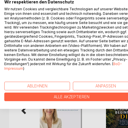
In diesem Buch berichten 11 Frauen detailliert übe
Wir respektieren den Datenschutz
Die Autorin lässt uns die unterschiedlichsten Fol
Wir nutzen Cookies und vergleichbare Technologien auf unserer Website
Scham aus Sicht der Opfer miterleben, und geht i
Einige von ihnen sind essenziell und technisch notwendig. Daneben ver
wir Analysemethoden (z. B. Cookies oder Fingerprints sowie serverseitig
Grund.
Tracking), um zu messen, wie häufig unsere Seite besucht und wie sie ge
Mit dieser Schrift will die Autorin betroffene Frau
wird. Wir verwenden Trackingtechnologien zu Marketingzwecken und se
anzuvertrauen, den Tätern wiederum das Leid vor A
hierzu serverseitiges Tracking sowie auch Drittanbieter ein, wodurch ggf.
geräteübergreifend Cookies, Fingerprints, Tracking-Pixel, IP-Adressen s
gehashte E-Mail-Adressen genutzt werden. Auf unserer Seite betten wir
Drittinhalte von anderen Anbietern ein (Video-Plattformen). Wir haben auf
weitere Datenverarbeitung und ein etwaiges Tracking durch den Drittanbi
keinen Einfluss. Mit deiner Einstellung willigst du in die oben beschriebe
WEITERE TITEL BEI
Bo
Vorgänge ein. Du kannst deine Einwilligung (z. B. im Footer unter „Privacy-
Einstellungen“) jederzeit mit Wirkung für die Zukunft widerrufen. (
BoD-
Impressum
)
ABLEHNEN
ANPASSEN
ALLE AKZEPTIEREN