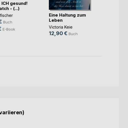
 ICH gesund!
ch - (...)
Eine Haltung zum
Wenn a
fischer
Leben
ist al
€
Buch
Victoria Keie
Rosa 
€
E-Book
12,90 €
24,9
Buch
18,9
variieren)