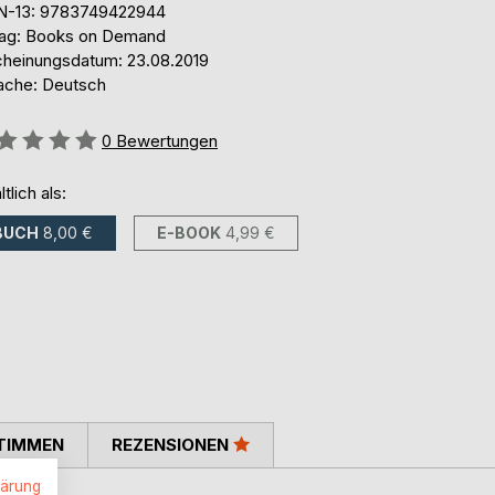
N-13: 9783749422944
lag: Books on Demand
cheinungsdatum: 23.08.2019
ache: Deutsch
ertung::
0
Bewertungen
ltlich als:
BUCH
8,00 €
E-BOOK
4,99 €
TIMMEN
REZENSIONEN
lärung