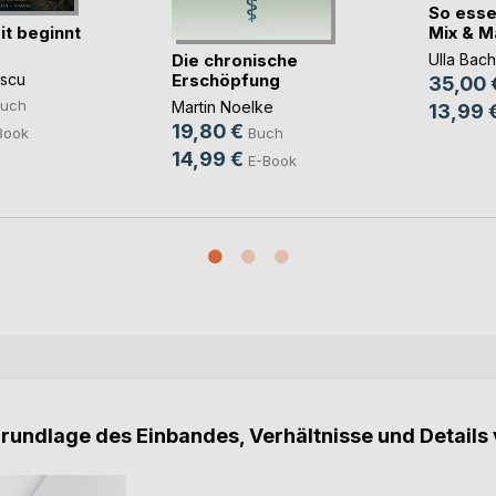
So esse
t beginnt
Mix & Mat
Die chronische
Ulla Bach
Erschöpfung
scu
35,00 
uch
Martin Noelke
13,99 
19,80 €
Book
Buch
14,99 €
E-Book
Grundlage des Einbandes, Verhältnisse und Details 