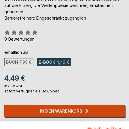
auf die Fluren, Die Weltenpoesie berühren, Erhabenheit
gebärend
Barrierefreiheit: Eingeschränkt zugänglich
Bewertung::
0%
0
Bewertungen
erhältlich als:
BUCH
7,99 €
E-BOOK
4,49 €
4,49 €
inkl. MwSt.
sofort verfügbar als Download
IN DEN WARENKORB
Auf die Merkliste
Datenschutzerklärung