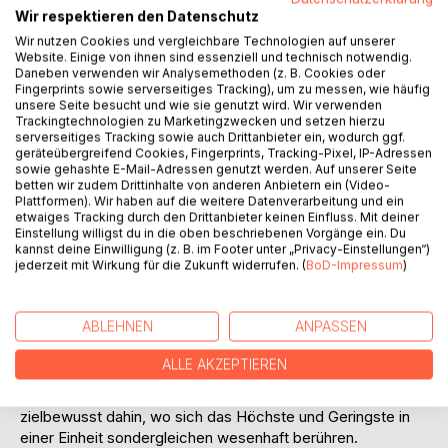
Titel bewerten
Wir respektieren den Datenschutz
Wir nutzen Cookies und vergleichbare Technologien auf unserer
Website. Einige von ihnen sind essenziell und technisch notwendig.
Daneben verwenden wir Analysemethoden (z. B. Cookies oder
Fingerprints sowie serverseitiges Tracking), um zu messen, wie häufig
unsere Seite besucht und wie sie genutzt wird. Wir verwenden
Trackingtechnologien zu Marketingzwecken und setzen hierzu
serverseitiges Tracking sowie auch Drittanbieter ein, wodurch ggf.
geräteübergreifend Cookies, Fingerprints, Tracking-Pixel, IP-Adressen
BESCHREIBUNG
sowie gehashte E-Mail-Adressen genutzt werden. Auf unserer Seite
betten wir zudem Drittinhalte von anderen Anbietern ein (Video-
Plattformen). Wir haben auf die weitere Datenverarbeitung und ein
etwaiges Tracking durch den Drittanbieter keinen Einfluss. Mit deiner
"Auf Händen werden dich die Engel tragen und du wirst im
Einstellung willigst du in die oben beschriebenen Vorgänge ein. Du
Schatten ihrer Flügel seinsbewusst und sicher fürbass
kannst deine Einwilligung (z. B. im Footer unter „Privacy-Einstellungen“)
jederzeit mit Wirkung für die Zukunft widerrufen. (
BoD-Impressum
)
gehn." Was kündet diese Szene an? Dass reges Leben
herrscht im Jenseits aller Dinge und dass dir die
Geistgeborenen darin mit Herzensgüte und Respekt
ABLEHNEN
ANPASSEN
begegnen.
Eine neue Art, die Dimension des Seins und Lebens zu
ALLE AKZEPTIEREN
erklären blüht und glüht hier auf in einer wunderbar
prägnanten Sprache und führt den wachen Sinn des Lesers
zielbewusst dahin, wo sich das Höchste und Geringste in
einer Einheit sondergleichen wesenhaft berühren.