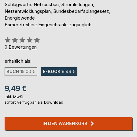
Schlagworte: Netzausbau, Stromleitungen,
Netzentwicklungsplan, Bundesbedarfsplangesetz,
Energiewende
Barrierefreiheit: Eingeschränkt zugänglich
Bewertung::
0%
0
Bewertungen
erhältlich als:
BUCH
15,00 €
E-BOOK
9,49 €
9,49 €
inkl. MwSt.
sofort verfügbar als Download
IN DEN WARENKORB