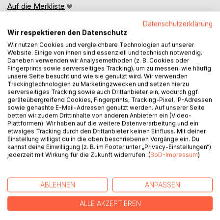
Auf die Merkliste
Titel bewerten
Datenschutzerklärung
Wir respektieren den Datenschutz
Wir nutzen Cookies und vergleichbare Technologien auf unserer
Website. Einige von ihnen sind essenziell und technisch notwendig.
Daneben verwenden wir Analysemethoden (z. B. Cookies oder
Fingerprints sowie serverseitiges Tracking), um zu messen, wie häufig
unsere Seite besucht und wie sie genutzt wird. Wir verwenden
Trackingtechnologien zu Marketingzwecken und setzen hierzu
BESCHREIBUNG
serverseitiges Tracking sowie auch Drittanbieter ein, wodurch ggf.
geräteübergreifend Cookies, Fingerprints, Tracking-Pixel, IP-Adressen
sowie gehashte E-Mail-Adressen genutzt werden. Auf unserer Seite
betten wir zudem Drittinhalte von anderen Anbietern ein (Video-
Die Übertragungsnetzbetreiber fordern bis 2030 knapp
Plattformen). Wir haben auf die weitere Datenverarbeitung und ein
15.000 km Netzausbau mit Investitionskosten von 79 Mrd.
etwaiges Tracking durch den Drittanbieter keinen Einfluss. Mit deiner
Einstellung willigst du in die oben beschriebenen Vorgänge ein. Du
Euro, bis 2035 fast 18.000 km mit Investitionskosten von 95
kannst deine Einwilligung (z. B. im Footer unter „Privacy-Einstellungen“)
Mrd. Euro.
jederzeit mit Wirkung für die Zukunft widerrufen. (
BoD-Impressum
)
Der von der Bundesnetzagentur bestätigte
Netzentwicklungsplan bildet die Grundlage für die
Novellierung des Bundesbedarfsplangesetzes.
ABLEHNEN
ANPASSEN
Zur Vermeidung von kostenintensiven Fehlinvestitionen
erscheint deshalb die hier vorgelegte Bewertung des
ALLE AKZEPTIEREN
Netzentwicklungsplans dringlich.