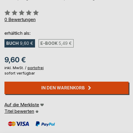
Bewertung::
0%
0
Bewertungen
erhältlich als:
BUCH
9,60 €
E-BOOK
5,49 €
9,60 €
inkl. MwSt. /
portofrei
sofort verfügbar
IN DEN WARENKORB
Auf die Merkliste
Titel bewerten