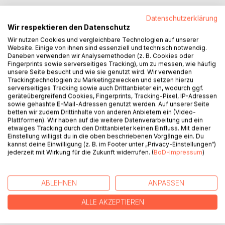
Datenschutzerklärung
Wir respektieren den Datenschutz
BESCHREIBUNG
Wir nutzen Cookies und vergleichbare Technologien auf unserer
Website. Einige von ihnen sind essenziell und technisch notwendig.
Daneben verwenden wir Analysemethoden (z. B. Cookies oder
Fingerprints sowie serverseitiges Tracking), um zu messen, wie häufig
Es wurde eine kurze und streng systematische Auflistung
unsere Seite besucht und wie sie genutzt wird. Wir verwenden
der wichtigsten politischen und kirchlichen Ereignisse über
Trackingtechnologien zu Marketingzwecken und setzen hierzu
serverseitiges Tracking sowie auch Drittanbieter ein, wodurch ggf.
den Zeitraum von 1945 bis 1990 erstellt, um gerade für
geräteübergreifend Cookies, Fingerprints, Tracking-Pixel, IP-Adressen
Studierende und Lehrende eine einfache Hilfe zu bieten,
sowie gehashte E-Mail-Adressen genutzt werden. Auf unserer Seite
die Entwicklung einer Kirche im Sozialismus zu verstehen.
betten wir zudem Drittinhalte von anderen Anbietern ein (Video-
Plattformen). Wir haben auf die weitere Datenverarbeitung und ein
etwaiges Tracking durch den Drittanbieter keinen Einfluss. Mit deiner
Mit den umfangreichen Anmerkungen und Hinweisen
Einstellung willigst du in die oben beschriebenen Vorgänge ein. Du
genügt die hier vorliegende unveränderte erste Ausgabe
kannst deine Einwilligung (z. B. im Footer unter „Privacy-Einstellungen“)
jederzeit mit Wirkung für die Zukunft widerrufen. (
BoD-Impressum
)
von 1990 auch weitergehenden Ansprüchen und ist nun,
was der Wunsch vieler Rezipienten war, mit der Aufnahme
als Publikation in der Deutschen Nationalbibliografie, für
ABLEHNEN
ANPASSEN
wissenschaftliche Arbeiten besser rezitierbar.
ALLE AKZEPTIEREN
AUTOR/IN