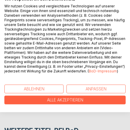
Wir nutzen Cookies und vergleichbare Technologien auf unserer
In diesem Buch habe ich meine Abenteuer in einer
Website. Einige von ihnen sind essenziell und technisch notwendig.
mitreißenden und unterhaltsamen Art niedergeschrieben.
Daneben verwenden wir Analysemethoden (z. B. Cookies oder
Es bietet nicht nur eine spannende Lektüre, sondern auch
Fingerprints sowie serverseitiges Tracking), um zu messen, wie häufig
unsere Seite besucht und wie sie genutzt wird. Wir verwenden
wertvolle Einblicke und praktische Tipps für Reisende.
Trackingtechnologien zu Marketingzwecken und setzen hierzu
Begleite mich auf meinen Reisen und lass dich von den
serverseitiges Tracking sowie auch Drittanbieter ein, wodurch ggf.
Geschichten inspirieren, während du gleichzeitig von
geräteübergreifend Cookies, Fingerprints, Tracking-Pixel, IP-Adressen
sowie gehashte E-Mail-Adressen genutzt werden. Auf unserer Seite
meinen Reflexionen profitierst.
betten wir zudem Drittinhalte von anderen Anbietern ein (Video-
Plattformen). Wir haben auf die weitere Datenverarbeitung und ein
etwaiges Tracking durch den Drittanbieter keinen Einfluss. Mit deiner
AUTOR/IN
Einstellung willigst du in die oben beschriebenen Vorgänge ein. Du
kannst deine Einwilligung (z. B. im Footer unter „Privacy-Einstellungen“)
jederzeit mit Wirkung für die Zukunft widerrufen. (
BoD-Impressum
)
PRESSESTIMMEN
ABLEHNEN
ANPASSEN
REZENSIONEN
ALLE AKZEPTIEREN