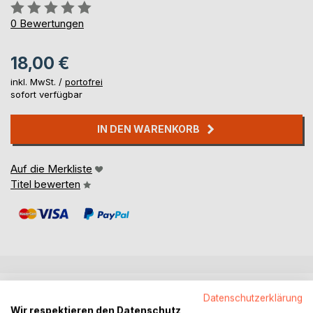
Bewertung::
0%
0
Bewertungen
18,00 €
inkl. MwSt. /
portofrei
sofort verfügbar
IN DEN WARENKORB
Auf die Merkliste
Titel bewerten
BESCHREIBUNG
Datenschutzerklärung
Wir respektieren den Datenschutz