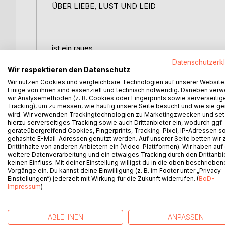
ÜBER LIEBE, LUST UND LEID
ist ein raues,
Datenschutzerk
poetisches Gesamtwerk
Wir respektieren den Datenschutz
Wir nutzen Cookies und vergleichbare Technologien auf unserer Website
voller Schmerz,
Einige von ihnen sind essenziell und technisch notwendig. Daneben ver
wir Analysemethoden (z. B. Cookies oder Fingerprints sowie serverseitig
Tracking), um zu messen, wie häufig unsere Seite besucht und wie sie ge
Romantik
wird. Wir verwenden Trackingtechnologien zu Marketingzwecken und se
hierzu serverseitiges Tracking sowie auch Drittanbieter ein, wodurch ggf.
geräteübergreifend Cookies, Fingerprints, Tracking-Pixel, IP-Adressen s
und Ehrlichkeit
gehashte E-Mail-Adressen genutzt werden. Auf unserer Seite betten wir
Drittinhalte von anderen Anbietern ein (Video-Plattformen). Wir haben auf
weitere Datenverarbeitung und ein etwaiges Tracking durch den Drittanbi
keinen Einfluss. Mit deiner Einstellung willigst du in die oben beschriebe
des Schriftstellers und Dichters Dennis Czyzewski
Vorgänge ein. Du kannst deine Einwilligung (z. B. im Footer unter „Privacy-
Einstellungen“) jederzeit mit Wirkung für die Zukunft widerrufen. (
BoD-
Die Gedichte sind zwischen den Jahren von 2015 
Impressum
)
ABLEHNEN
ANPASSEN