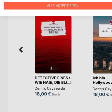
WEITERE TITEL BEI
Bo
ALLE AKZEPTIEREN
 des
s
DETECTIVE FINES :
Ich bin . . .
 Martin
WIE HAIE, DIE BL(...)
Hollywood.
a(...)
ch
Dennis Czyzewski
Dennis Czy
18,00 €
18,00 €
ook
Buch
B