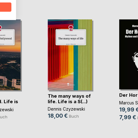
D
Der Hor
The many ways of
 Life is
life. Life is a S(...)
Marcus S
19,99 
Dennis Czyzewski
zewski
18,00 €
Buch
7,99 €
uch