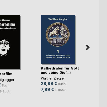
Rhau
Kathedralen für Gott
Heiko
und seine Die(...)
rorfilm
24,9
Walther Ziegler
tiglegger
9,99
29,99 €
Buch
€
Buch
7,99 €
E-Book
E-Book