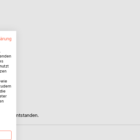
lärung
.
wenden
es
nutzt
tzen
owie
 zudem
 die
eter
nen
.
- 2024 entstanden.