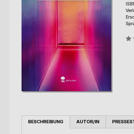
ISB
Verl
Ers
Spr
Bew
0%
BESCHREIBUNG
AUTOR/IN
PRESSES