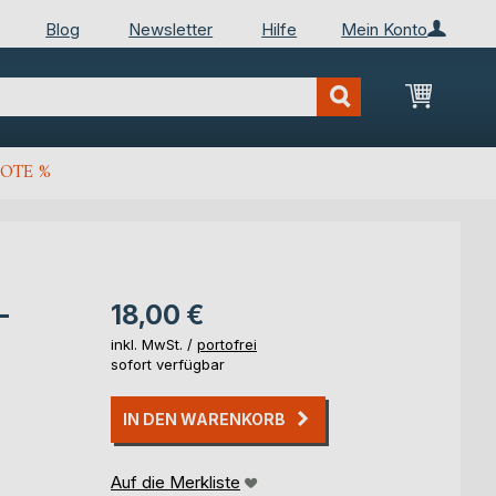
Blog
Newsletter
Hilfe
Mein Konto
Mein Wa
OTE %
-
18,00 €
inkl. MwSt. /
portofrei
sofort verfügbar
IN DEN WARENKORB
Auf die Merkliste