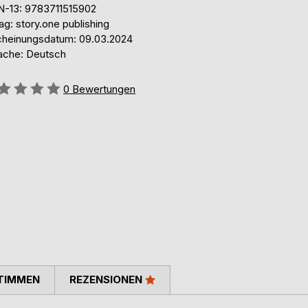
N-13: 9783711515902
ag: story.one publishing
cheinungsdatum: 09.03.2024
ache: Deutsch
ertung::
0
Bewertungen
TIMMEN
REZENSIONEN