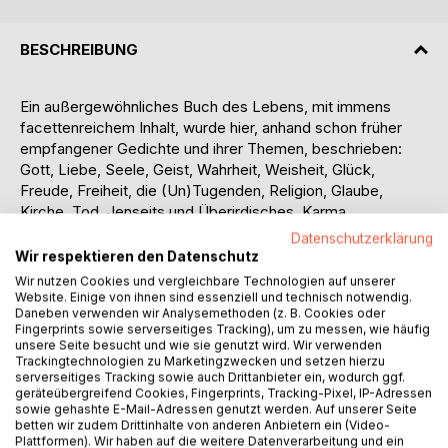
BESCHREIBUNG
Ein außergewöhnliches Buch des Lebens, mit immens
facettenreichem Inhalt, wurde hier, anhand schon früher
empfange­ner Gedichte und ihrer Themen, beschrieben:
Gott, Liebe, Seele, Geist, Wahrheit, Weisheit, Glück,
Freude, Freiheit, die (Un)Tugenden, Religion, Glaube,
Kirche, Tod, Jenseits und Überirdisches, Karma,
Vergebung, Erlösung, Erleuch­tung, Paradies, Hölle, Gefühle,
Datenschutzerklärung
Gedankenwelt, Wille, Ar­mut, Reichtum, Lebenssinn,
Wir respektieren den Datenschutz
Heimat, Natur, Klima, Umwelt, Katastrophen, Krankheit,
Wir nutzen Cookies und vergleichbare Technologien auf unserer
Sex, Sucht, Angst, Leid, Politik, Macht, Krieg, Terror,
Website. Einige von ihnen sind essenziell und technisch notwendig.
Daneben verwenden wir Analysemethoden (z. B. Cookies oder
Heldentum, Arbeit, Ehe, Familie, Freundschaft, Toleranz,
Fingerprints sowie serverseitiges Tracking), um zu messen, wie häufig
Egoismus, Alter, u.v.m.
unsere Seite besucht und wie sie genutzt wird. Wir verwenden
Kaum ein Thema des Menschseins wurde nicht berührt.
Trackingtechnologien zu Marketingzwecken und setzen hierzu
serverseitiges Tracking sowie auch Drittanbieter ein, wodurch ggf.
Alle Ecken und Winkel wurden dabei ausgeleuchtet.
geräteübergreifend Cookies, Fingerprints, Tracking-Pixel, IP-Adressen
Dem Autor, Jahrgang 1952, aufgewachsen in Hohenlohe
sowie gehashte E-Mail-Adressen genutzt werden. Auf unserer Seite
und wohnhaft seit über vier Jahrzehnte im Heilbronner
betten wir zudem Drittinhalte von anderen Anbietern ein (Video-
Land, sind durch seine langjährigen Lebenserfahrungen,
Plattformen). Wir haben auf die weitere Datenverarbeitung und ein