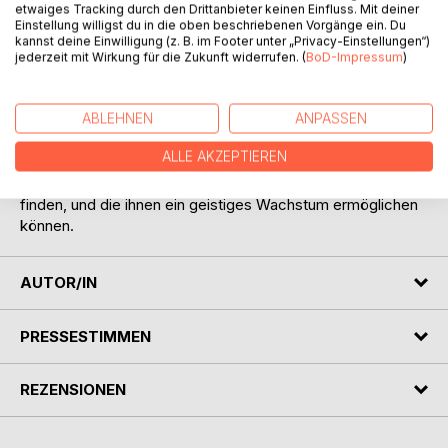
etwaiges Tracking durch den Drittanbieter keinen Einfluss. Mit deiner
sein dau­erndes Suchen und Forschen, sowohl Abgründe
Einstellung willigst du in die oben beschriebenen Vorgänge ein. Du
des mensch­lichen Lebens, sowie auch ihre möglichen
kannst deine Einwilligung (z. B. im Footer unter „Privacy-Einstellungen“)
lichten Höhen, nicht unbe­kannt geblieben. So kann er
jederzeit mit Wirkung für die Zukunft widerrufen. (
BoD-Impressum
)
hiermit sein inneres und äußeres Erleben, seine
Geheimnisse und sein Denken, den Lesern in Gänze
ABLEHNEN
ANPASSEN
weitergeben.
Spirituell Suchende, die sich darauf einlassen, werden zu
ALLE AKZEPTIEREN
Er­kenntnissen geführt, die sie in so einer ganzheitlichen,
ver­ständlichen und freigeistigen Form, nicht so leicht
finden, und die ihnen ein geistiges Wachstum ermöglichen
können.
AUTOR/IN
PRESSESTIMMEN
REZENSIONEN