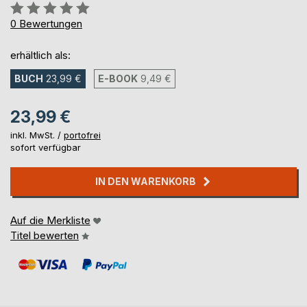
Bewertung::
0%
0
Bewertungen
erhältlich als:
BUCH
23,99 €
E-BOOK
9,49 €
23,99 €
inkl. MwSt. /
portofrei
sofort verfügbar
IN DEN WARENKORB
Auf die Merkliste
Titel bewerten