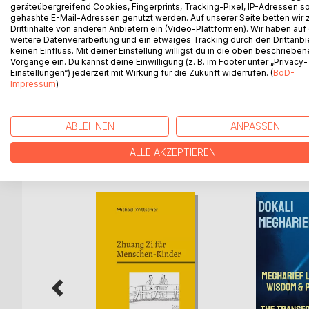
berühren uns Liebe, Sinn und Schönheit so tief? 
geräteübergreifend Cookies, Fingerprints, Tracking-Pixel, IP-Adressen s
gehashte E-Mail-Adressen genutzt werden. Auf unserer Seite betten wir
als jeder Erfolg?
Drittinhalte von anderen Anbietern ein (Video-Plattformen). Wir haben auf
Dieses Buch stellt unbequeme Fragen. Es fordert 
weitere Datenverarbeitung und ein etwaiges Tracking durch den Drittanbi
verfallen. Es spricht über Angst, Heilung, Synchro
keinen Einfluss. Mit deiner Einstellung willigst du in die oben beschriebe
Vorgänge ein. Du kannst deine Einwilligung (z. B. im Footer unter „Privacy-
unsere Wirklichkeit größer, tiefer und bedeutungs
Einstellungen“) jederzeit mit Wirkung für die Zukunft widerrufen. (
BoD-
Ein Buch für Menschen, die den Mut haben, selbst 
Impressum
)
noch etwas auf sie wartet.
ABLEHNEN
ANPASSEN
WEITERE TITEL BEI
Bo
ALLE AKZEPTIEREN