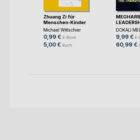
Zhuang Zi für
MEGHARI
Menschen-Kinder
LEADERSHIP
m und
Michael Wittschier
DOKALI ME
0,99 €
9,99 €
infels
E-Book
E-
5,00 €
60,99 €
ok
Buch