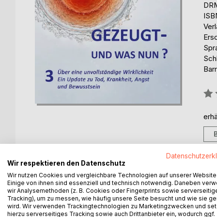
DRM
ISB
Ver
Ers
Spr
Sch
Barr
Bew
0%
erhä
Datenschutzerk
Wir respektieren den Datenschutz
Wir nutzen Cookies und vergleichbare Technologien auf unserer Website
BESCHREIBUNG
AUTOR/IN
PRESSES
Einige von ihnen sind essenziell und technisch notwendig. Daneben ver
wir Analysemethoden (z. B. Cookies oder Fingerprints sowie serverseitig
Tracking), um zu messen, wie häufig unsere Seite besucht und wie sie ge
Was, wenn fast alles, was wir über die Wirklichkeit
wird. Wir verwenden Trackingtechnologien zu Marketingzwecken und se
Wir leben in einer Zeit, die alles erklären kann n
hierzu serverseitiges Tracking sowie auch Drittanbieter ein, wodurch ggf.