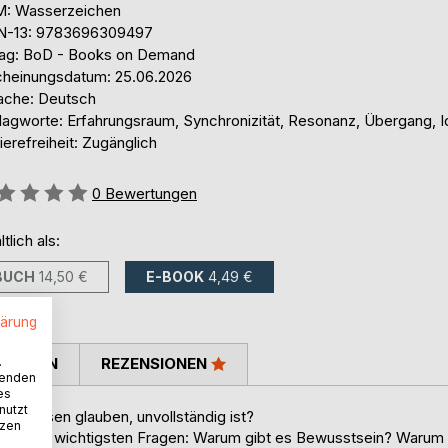
: Wasserzeichen
N-13: 9783696309497
lag: BoD - Books on Demand
cheinungsdatum: 25.06.2026
ache: Deutsch
lagworte: Erfahrungsraum, Synchronizität, Resonanz, Übergang, Id
ierefreiheit: Zugänglich
ertung::
0
Bewertungen
ltlich als:
BUCH
14,50 €
E-BOOK
4,49 €
lärung
.
TIMMEN
REZENSIONEN
wenden
es
nutzt
 zu wissen glauben, unvollständig ist?
tzen
ur nicht die wichtigsten Fragen: Warum gibt es Bewusstsein? Warum