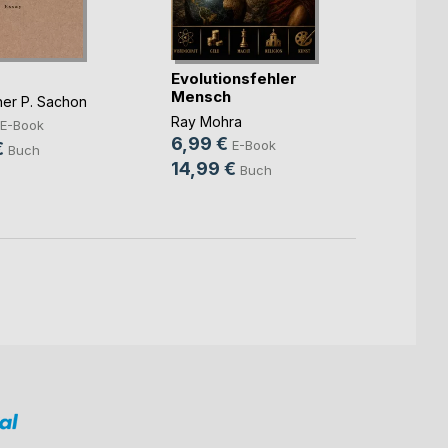
Emer
Bewus
Evolutionsfehler
Mensch
Thoma
her P. Sachon
5,49
Ray Mohra
E-Book
8,99
6,99 €
E-Book
€
Buch
14,99 €
Buch