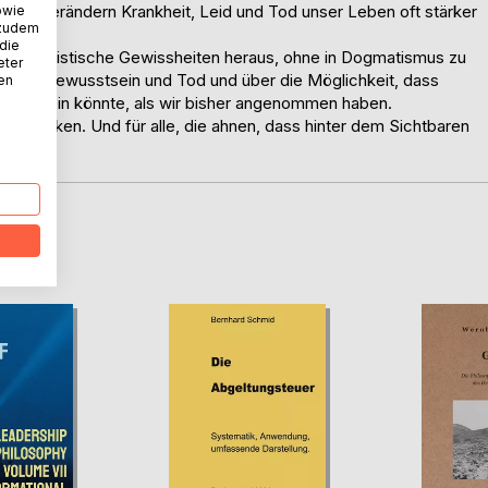
Warum verändern Krankheit, Leid und Tod unser Leben oft stärker
owie
 zudem
 die
materialistische Gewissheiten heraus, ohne in Dogmatismus zu
eter
nizität, Bewusstsein und Tod und über die Möglichkeit, dass
nen
voller sein könnte, als wir bisher angenommen haben.
zu denken. Und für alle, die ahnen, dass hinter dem Sichtbaren
D