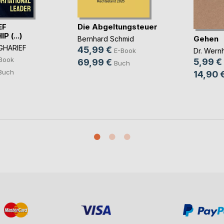
EF
Die Abgeltungsteuer
 (...)
Gehen
Bernhard Schmid
GHARIEF
45,99 €
Dr. Wern
E-Book
Book
5,99 €
69,99 €
Buch
Buch
14,90 