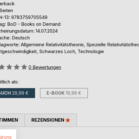
erback
Seiten
N-13: 9783759705549
lag: BoD - Books on Demand
cheinungsdatum: 14.07.2024
ache: Deutsch
agworte: Allgemeine Relativitätstheorie, Spezielle Relativitätstheo
htgeschwindigkeit, Schwarzes Loch, Technologie
ertung::
0
Bewertungen
ltlich als:
BUCH
29,99 €
E-BOOK
19,99 €
TIMMEN
REZENSIONEN
lärung