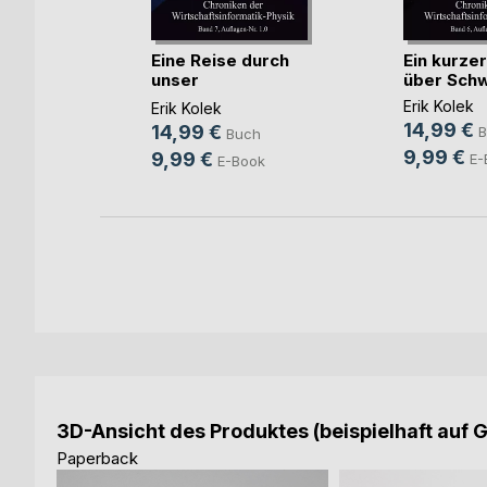
al, the
Eine Reise durch
Ein kurze
h(...)
unser
über Schwa
Sonnensyste(...)
Erik Kolek
Erik Kolek
14,99 €
14,99 €
ch
B
Buch
9,99 €
9,99 €
Book
E-
E-Book
3D-Ansicht des Produktes (beispielhaft auf 
Paperback