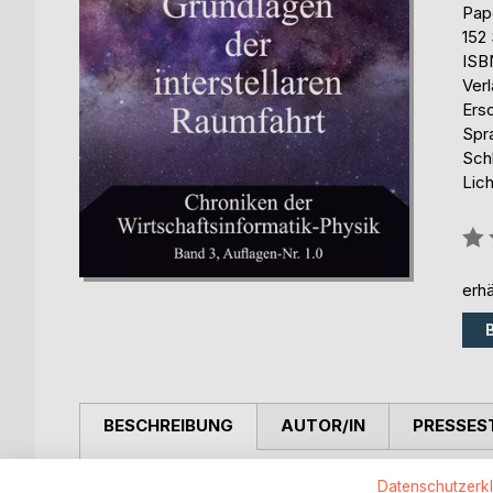
Pap
152 
ISB
Ver
Ers
Spr
Schl
Lic
Bew
0%
erhä
BESCHREIBUNG
AUTOR/IN
PRESSES
Aus dem Vorwort von Herrn Dr. rer. pol. Erik Kolek
Datenschutzerk