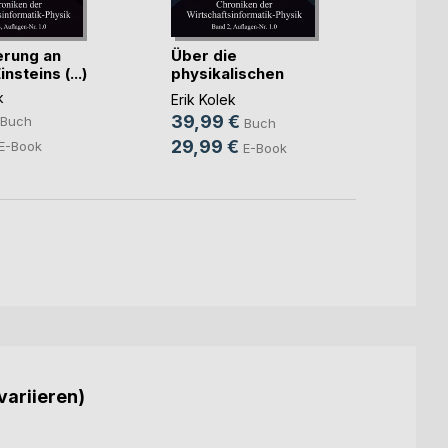
erung an
Über die
Über 
nsteins (...)
physikalischen
die sp
Grundlagen(...)
k
Erik Ko
Erik Kolek
49,9
39,99 €
Buch
Buch
39,9
29,99 €
E-Book
E-Book
variieren)