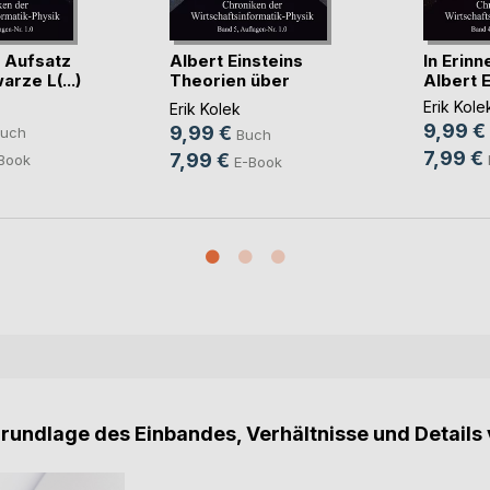
r Aufsatz
Albert Einsteins
In Erinn
rze L(...)
Theorien über
Albert Ei
das(...)
Erik Kole
Erik Kolek
9,99 €
9,99 €
uch
Buch
7,99 €
7,99 €
Book
E-Book
Grundlage des Einbandes, Verhältnisse und Details 