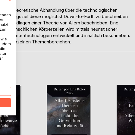
sende theoretische Abhandlung über die technologischen
.
wenden
Forschungsziel diese möglichst Down-to-Earth zu beschreiben
es
die Grundlagen einer Theorie von Allem beschrieben. Eine
nutzt
 der menschlichen Körperzellen wird mittels heuristischer
tzen
iche Quantentechnologien entwickelt und inhaltlich beschrieben.
owie
gen zu einzelnen Themenbereichen.
 zudem
 die
eter
nen
D