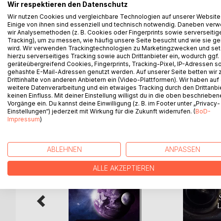
Wir respektieren den Datenschutz
Bei diesem Buch handelt es sich um eine wegwei
Wir nutzen Cookies und vergleichbare Technologien auf unserer Website
Einige von ihnen sind essenziell und technisch notwendig. Daneben ver
Grundlagen der interstellaren Raumfahrt mit dem 
wir Analysemethoden (z. B. Cookies oder Fingerprints sowie serverseitig
und daher zu ermöglichen. Als Einführung werden 
Tracking), um zu messen, wie häufig unsere Seite besucht und wie sie ge
quantenmedizinische Molekulartheorie hinsichtlich
wird. Wir verwenden Trackingtechnologien zu Marketingzwecken und se
hierzu serverseitiges Tracking sowie auch Drittanbieter ein, wodurch ggf.
Gesichtspunkte eingeführt. Es werden fortschrittl
geräteübergreifend Cookies, Fingerprints, Tracking-Pixel, IP-Adressen s
Das Werk besteht aus interessanten Einzelbeiträ
gehashte E-Mail-Adressen genutzt werden. Auf unserer Seite betten wir
Drittinhalte von anderen Anbietern ein (Video-Plattformen). Wir haben auf
weitere Datenverarbeitung und ein etwaiges Tracking durch den Drittanbi
keinen Einfluss. Mit deiner Einstellung willigst du in die oben beschriebe
Vorgänge ein. Du kannst deine Einwilligung (z. B. im Footer unter „Privacy-
WEITERE TITEL BEI
Bo
Einstellungen“) jederzeit mit Wirkung für die Zukunft widerrufen. (
BoD-
Impressum
)
ABLEHNEN
ANPASSEN
ALLE AKZEPTIEREN