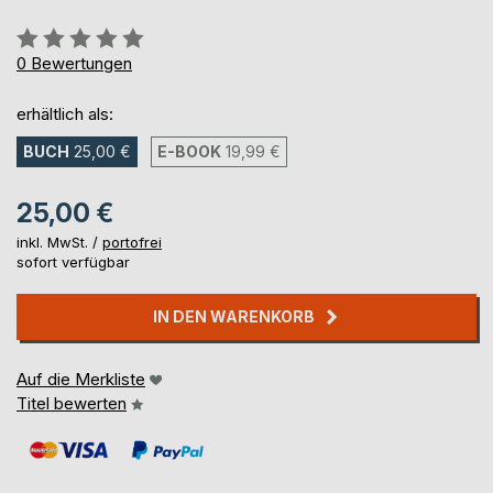
Bewertung::
0%
0
Bewertungen
erhältlich als:
BUCH
25,00 €
E-BOOK
19,99 €
25,00 €
inkl. MwSt. /
portofrei
sofort verfügbar
IN DEN WARENKORB
Auf die Merkliste
Titel bewerten