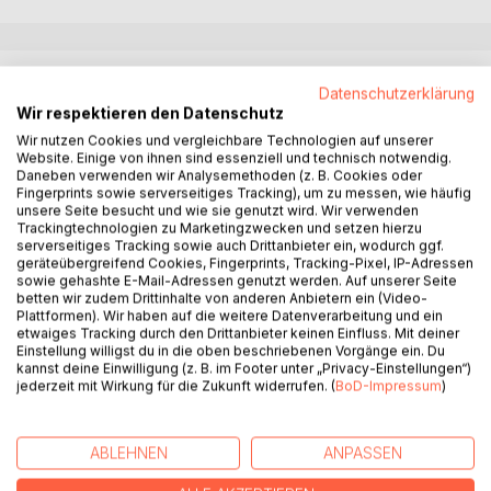
BESCHREIBUNG
Datenschutzerklärung
Wir respektieren den Datenschutz
"In der innig-persönlichen Hinwendung zum Göttlichen ist
Wir nutzen Cookies und vergleichbare Technologien auf unserer
Website. Einige von ihnen sind essenziell und technisch notwendig.
zunehmend ein weiblicher Strom der Geistigkeit erlebbar.
Daneben verwenden wir Analysemethoden (z. B. Cookies oder
Die Engelwelt beginnt behutsam, den Menschen auf neue
Fingerprints sowie serverseitiges Tracking), um zu messen, wie häufig
Qualitäten, Kräfte und Wesen dieses Stroms aufmerksam
unsere Seite besucht und wie sie genutzt wird. Wir verwenden
Trackingtechnologien zu Marketingzwecken und setzen hierzu
zu machen, die in der Welt präsenter wirken. In einer
serverseitiges Tracking sowie auch Drittanbieter ein, wodurch ggf.
unverhofften Weise tritt hier Sophias weisheitsvolles
geräteübergreifend Cookies, Fingerprints, Tracking-Pixel, IP-Adressen
Wesen an uns heran, um uns nahbar zu begleiten. Und auch
sowie gehashte E-Mail-Adressen genutzt werden. Auf unserer Seite
betten wir zudem Drittinhalte von anderen Anbietern ein (Video-
die Himmelsmutter selbst, obwohl unsere Kultur Sie nicht
Plattformen). Wir haben auf die weitere Datenverarbeitung und ein
mehr kennt, beginnt, unserem wahrnehmenden
etwaiges Tracking durch den Drittanbieter keinen Einfluss. Mit deiner
Herzensbewusstsein sichtbar zu werden."
Einstellung willigst du in die oben beschriebenen Vorgänge ein. Du
kannst deine Einwilligung (z. B. im Footer unter „Privacy-Einstellungen“)
In anschaulicher, einfühlsamer Weise führt uns Iris Paxino
jederzeit mit Wirkung für die Zukunft widerrufen. (
BoD-Impressum
)
auf eine unerwartete Reise, von den höchsten Himmeln bis
zum Inneren der Erde. Den Spuren geistig-weiblicher
Kräfte folgend, dürfen wir mit großem Staunen erfahren,
ABLEHNEN
ANPASSEN
dass die Trinität auch eine weibliche Seite hat, dass die
Weisheit die «Klugheit der Liebe» und die Erde das «Paar-