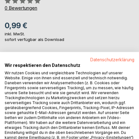
0%
0
Bewertungen
0,99 €
inkl. MwSt.
sofort verfügbar als Download
Datenschutzerklärung
IN DEN WARENKORB
Wir respektieren den Datenschutz
Wir nutzen Cookies und vergleichbare Technologien auf unserer
Website. Einige von ihnen sind essenziell und technisch notwendig.
Auf die Merkliste
Daneben verwenden wir Analysemethoden (z. B. Cookies oder
Titel bewerten
Fingerprints sowie serverseitiges Tracking), um zu messen, wie häufig
unsere Seite besucht und wie sie genutzt wird. Wir verwenden
Trackingtechnologien zu Marketingzwecken und setzen hierzu
serverseitiges Tracking sowie auch Drittanbieter ein, wodurch ggf.
geräteübergreifend Cookies, Fingerprints, Tracking-Pixel, IP-Adressen
sowie gehashte E-Mail-Adressen genutzt werden. Auf unserer Seite
betten wir zudem Drittinhalte von anderen Anbietern ein (Video-
Plattformen). Wir haben auf die weitere Datenverarbeitung und ein
etwaiges Tracking durch den Drittanbieter keinen Einfluss. Mit deiner
Einstellung willigst du in die oben beschriebenen Vorgänge ein. Du
BESCHREIBUNG
kannst deine Einwilligung (z. B. im Footer unter „Privacy-Einstellungen“)