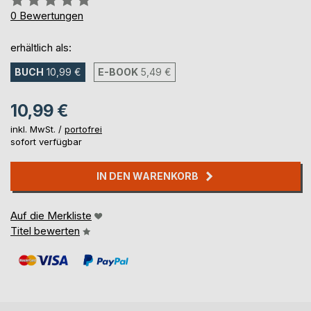
0%
0
Bewertungen
erhältlich als:
BUCH
10,99 €
E-BOOK
5,49 €
10,99 €
inkl. MwSt. /
portofrei
sofort verfügbar
IN DEN WARENKORB
Auf die Merkliste
Titel bewerten