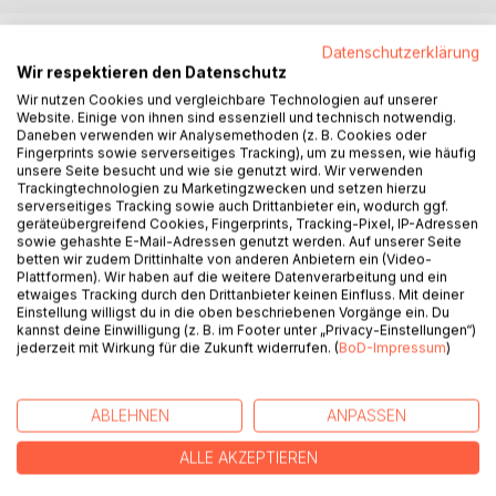
BESCHREIBUNG
Datenschutzerklärung
Wir respektieren den Datenschutz
Wir nutzen Cookies und vergleichbare Technologien auf unserer
In diesem Buch geht es um das Wesentliche:
Website. Einige von ihnen sind essenziell und technisch notwendig.
Darum, wer wir wirklich sind, um Leben und Tod, und
Daneben verwenden wir Analysemethoden (z. B. Cookies oder
warum das, was wir als Leben bezeichnen, eigentlich der
Fingerprints sowie serverseitiges Tracking), um zu messen, wie häufig
unsere Seite besucht und wie sie genutzt wird. Wir verwenden
Tod ist und das wahre Leben jenseits davon.
Trackingtechnologien zu Marketingzwecken und setzen hierzu
Es geht um Bewusstheit, Meditation und Stille und darum,
serverseitiges Tracking sowie auch Drittanbieter ein, wodurch ggf.
wie wir diese Welt als Illusion und das, was wir wirklich sind,
geräteübergreifend Cookies, Fingerprints, Tracking-Pixel, IP-Adressen
sowie gehashte E-Mail-Adressen genutzt werden. Auf unserer Seite
erkennen können, um uns zu befreien.
betten wir zudem Drittinhalte von anderen Anbietern ein (Video-
Die Worte im Buch wurden von Muni in seinen Satsangs
Plattformen). Wir haben auf die weitere Datenverarbeitung und ein
gesprochen und dann in konzentrierter Form
etwaiges Tracking durch den Drittanbieter keinen Einfluss. Mit deiner
Einstellung willigst du in die oben beschriebenen Vorgänge ein. Du
aufgeschrieben, um einen kurzen Überblick über
kannst deine Einwilligung (z. B. im Footer unter „Privacy-Einstellungen“)
wesentliche Aspekte seines authentischen Wissens zu
jederzeit mit Wirkung für die Zukunft widerrufen. (
BoD-Impressum
)
geben.
Der entstandene Text bündelt Munis Aussagen zu einem
Leitfaden für Menschen, die Antworten auf ihre
ABLEHNEN
ANPASSEN
existenziellen Fragen suchen.
ALLE AKZEPTIEREN
AUTOR/IN