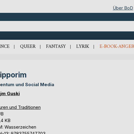
Über BoD
NCE
QUEER
FANTASY
LYRIK
E-BOOK-ANGEB
ipporim
entum und Social Media
jm Guski
uren und Traditionen
UB
,4 KB
: Wasserzeichen
N-13: 9783755747703