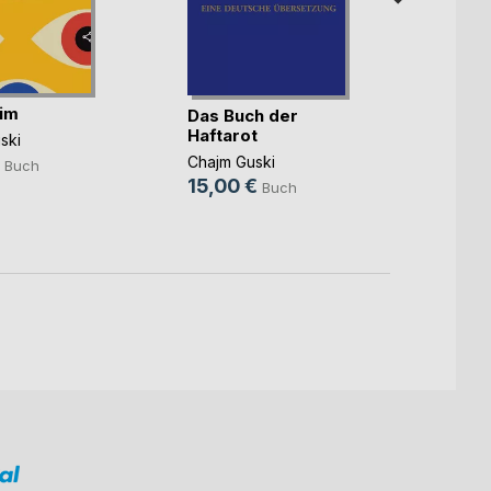
im
Das Buch der
Badat
Haftarot
ski
Chajm 
Chajm Guski
12,0
Buch
15,00 €
Buch