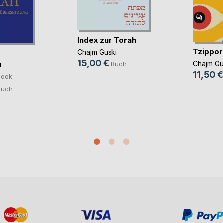
Index zur Torah
Tzippor
Chajm Guski
15,00 €
Chajm Gu
Buch
i
11,50 €
Book
Buch