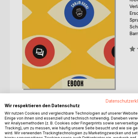
Ver
Ers
Spr
Sch
Barr
Bew
0%
Datenschutzerk
Wir respektieren den Datenschutz
Wir nutzen Cookies und vergleichbare Technologien auf unserer Website
Einige von ihnen sind essenziell und technisch notwendig. Daneben ver
BESCHREIBUNG
AUTOR/IN
PRESSES
wir Analysemethoden (z. B. Cookies oder Fingerprints sowie serverseitig
Tracking), um zu messen, wie häufig unsere Seite besucht und wie sie ge
wird. Wir verwenden Trackingtechnologien zu Marketingzwecken und se
Tzipporim - Judentum und Social Media ist kein B
hierzu serverseitiges Tracking sowie auch Drittanbieter ein, wodurch ggf.