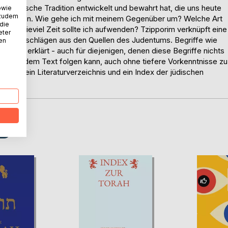
e jüdische Tradition entwickelt und bewahrt hat, die uns heute
owie
 zudem
munizieren. Wie gehe ich mit meinem Gegenüber um? Welche Art
 die
en? Wieviel Zeit sollte ich aufwenden? Tzipporim verknüpft eine
eter
ngsvorschlägen aus den Quellen des Judentums. Begriffe wie
nen
t und erklärt - auch für diejenigen, denen diese Begriffe nichts
d jeder dem Text folgen kann, auch ohne tiefere Vorkenntnisse zu
 wer?), ein Literaturverzeichnis und ein Index der jüdischen
D