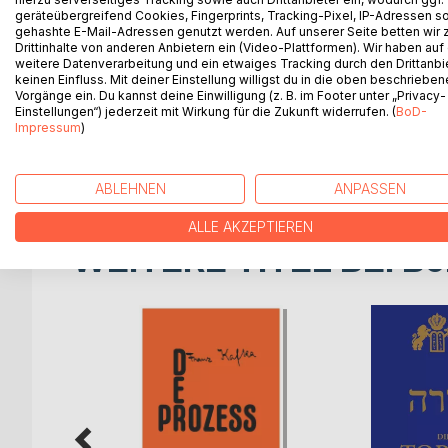
Tzipporim beleuchtet, welche Werkzeuge (Tools) di
geräteübergreifend Cookies, Fingerprints, Tracking-Pixel, IP-Adressen s
gehashte E-Mail-Adressen genutzt werden. Auf unserer Seite betten wir
helfen, umsichtig in den sozialen Medien zu kom
Drittinhalte von anderen Anbietern ein (Video-Plattformen). Wir haben auf
der Sprache sollte ich anderen gegenüber verwend
weitere Datenverarbeitung und ein etwaiges Tracking durch den Drittanbi
Betrachtung der Mechanismen mit konkreten Lösu
keinen Einfluss. Mit deiner Einstellung willigst du in die oben beschriebe
Vorgänge ein. Du kannst deine Einwilligung (z. B. im Footer unter „Privacy-
Laschon haRa, Rechilut, Niwul Peh werden eingeführ
Einstellungen“) jederzeit mit Wirkung für die Zukunft widerrufen. (
BoD-
sagen. Das Büchlein ist so gehalten, dass jede un
Impressum
)
haben. Eine Übersicht über die Quelltexte (Wer ist
Quellen erlauben weitergehende Recherchen.
ABLEHNEN
ANPASSEN
ALLE AKZEPTIEREN
WEITERE TITEL BEI
Bo