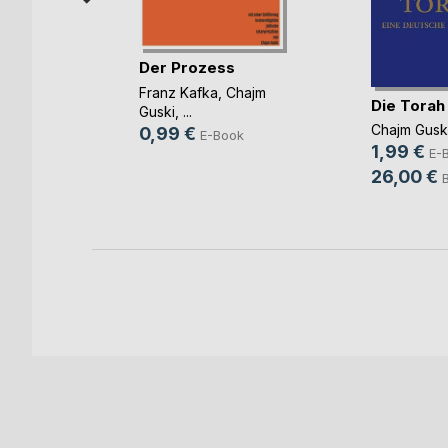
Der Prozess
aunen
Franz Kafka
,
Chajm
Die Torah
d
Guski
, ...
ok
Chajm Gusk
0,99 €
E-Book
1,99 €
h
E-
26,00 €