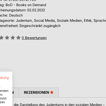
lag: BoD - Books on Demand
cheinungsdatum: 02.02.2022
ache: Deutsch
lagworte: Judentum, Social Media, Soziale Medien, Ethik, Sprach
ierefreiheit: Eingeschränkt zugänglich
ertung::
0
Bewertungen
lärung
.
wenden
TIMMEN
REZENSIONEN
es
nutzt
tzen
uch über die Darstellung des Judentums in den sozialen Medien -