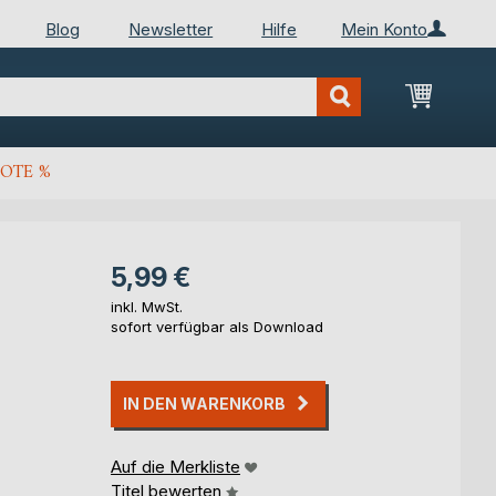
Blog
Newsletter
Hilfe
Mein Konto
Mein Wa
OTE %
5,99 €
inkl. MwSt.
sofort verfügbar als Download
IN DEN WARENKORB
Auf die Merkliste
Titel bewerten