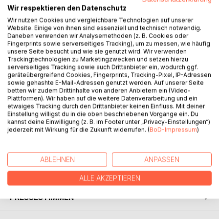
Wir respektieren den Datenschutz
Wir nutzen Cookies und vergleichbare Technologien auf unserer
Website. Einige von ihnen sind essenziell und technisch notwendig.
BESCHREIBUNG
Daneben verwenden wir Analysemethoden (z. B. Cookies oder
Fingerprints sowie serverseitiges Tracking), um zu messen, wie häufig
unsere Seite besucht und wie sie genutzt wird. Wir verwenden
Trackingtechnologien zu Marketingzwecken und setzen hierzu
Dass Johanna und Luise Zwillinge sind, erfahren sie erst am
serverseitiges Tracking sowie auch Drittanbieter ein, wodurch ggf.
Tag nach ihrem 16. Geburtstag, als sie sich nach Erhalten
geräteübergreifend Cookies, Fingerprints, Tracking-Pixel, IP-Adressen
eines geheimnisvollen Briefs in einer mysteriösen
sowie gehashte E-Mail-Adressen genutzt werden. Auf unserer Seite
betten wir zudem Drittinhalte von anderen Anbietern ein (Video-
Bibliothek kennenlernen. Denn Luise lebt 1884 und Johanna
Plattformen). Wir haben auf die weitere Datenverarbeitung und ein
in der Gegenwart. Jene Bibliothek nennt sich Bibliothek der
etwaiges Tracking durch den Drittanbieter keinen Einfluss. Mit deiner
Zeitreisenden und durch den Diebstahl eines wichtigen
Einstellung willigst du in die oben beschriebenen Vorgänge ein. Du
kannst deine Einwilligung (z. B. im Footer unter „Privacy-Einstellungen“)
Geräts können die meisten Zeitreisenden sich an nichts
jederzeit mit Wirkung für die Zukunft widerrufen. (
BoD-Impressum
)
mehr erinnern. Die Zwillingsschwestern sind nun die
einzigen, die sie noch retten können...
ABLEHNEN
ANPASSEN
AUTOR/IN
ALLE AKZEPTIEREN
PRESSESTIMMEN