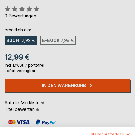
Bewertung::
0%
0
Bewertungen
erhältlich als:
BUCH
12,99 €
E-BOOK
7,99 €
12,99 €
inkl. MwSt. /
portofrei
sofort verfügbar
IN DEN WARENKORB
Auf die Merkliste
Titel bewerten
Datenschutzerklärung