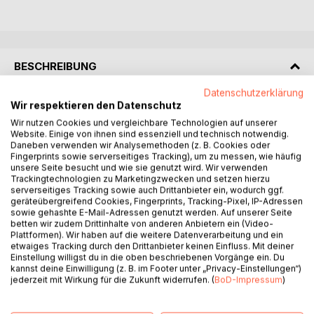
BESCHREIBUNG
Datenschutzerklärung
Wir respektieren den Datenschutz
Es gibt Tiere, die sich völlig unauffällig verhalten.
Andere, wie das Elefantenkind Tuffi (Zirkus), machte
Wir nutzen Cookies und vergleichbare Technologien auf unserer
Website. Einige von ihnen sind essenziell und technisch notwendig.
einmal und dann gibt es Tiere, welche, wie der Es gibt
Daneben verwenden wir Analysemethoden (z. B. Cookies oder
Tiere, die sich völlig unauffällig verhalten.
Fingerprints sowie serverseitiges Tracking), um zu messen, wie häufig
Und dann gibt es Tiere, welche, wie der Elefantenbulle
unsere Seite besucht und wie sie genutzt wird. Wir verwenden
Trackingtechnologien zu Marketingzwecken und setzen hierzu
Tusker (Zoo), der ständig Gesprächsstoff lieferte. Sei es
serverseitiges Tracking sowie auch Drittanbieter ein, wodurch ggf.
wegen seiner Intelligenz, seinen seinen skurrilen Spleens -
geräteübergreifend Cookies, Fingerprints, Tracking-Pixel, IP-Adressen
Vorlieben und Abneigungen, seinem Geschick, seiner
sowie gehashte E-Mail-Adressen genutzt werden. Auf unserer Seite
Potenz oder seiner umgänglichen Art. Man hatte das
betten wir zudem Drittinhalte von anderen Anbietern ein (Video-
Plattformen). Wir haben auf die weitere Datenverarbeitung und ein
Gefühl, er liebt alles, was Rüssel besitzt.
etwaiges Tracking durch den Drittanbieter keinen Einfluss. Mit deiner
Diese Geschichte erzählt, wie sich zu der Freundschaft zu
Einstellung willigst du in die oben beschriebenen Vorgänge ein. Du
einem charismatischen Elefantenbullen Bewunderung
kannst deine Einwilligung (z. B. im Footer unter „Privacy-Einstellungen“)
jederzeit mit Wirkung für die Zukunft widerrufen. (
BoD-Impressum
)
gesellte. Seine Pfleger nannten ihn nicht ohne Grund
"Souverän".
Wahrhaftig Erlebtes wird in Gedichtform mit Endreimen