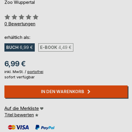
Zoo Wuppertal
Bewertung::
0%
0
Bewertungen
erhältlich als:
BUCH
6,99 €
E-BOOK
4,49 €
6,99 €
inkl. MwSt. /
portofrei
sofort verfügbar
IN DEN WARENKORB
Auf die Merkliste
Titel bewerten