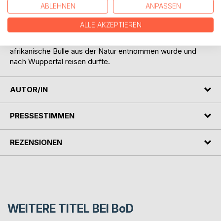
ABLEHNEN
ANPASSEN
humorvoll beschrieben, sowie in zahlreichen schwarz-weiß
Zeichnungen veranschaulicht.
ALLE AKZEPTIEREN
Die Lektüre dient nicht nur der Unterhaltung, sie dient auch
der Information und erklärt, wie und warum dieser
afrikanische Bulle aus der Natur entnommen wurde und
nach Wuppertal reisen durfte.
AUTOR/IN
PRESSESTIMMEN
REZENSIONEN
WEITERE TITEL BEI
BoD