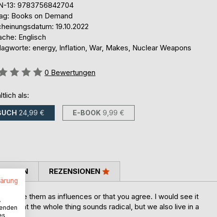
N-13: 9783756842704
lag: Books on Demand
cheinungsdatum: 19.10.2022
ache: Englisch
lagworte: energy, Inflation, War, Makes, Nuclear Weapons
ertung::
0
Bewertungen
ltlich als:
BUCH
24,99 €
E-BOOK
9,99 €
TIMMEN
REZENSIONEN
lärung
not see them as influences or that you agree. I would see it
.
 be that the whole thing sounds radical, but we also live in a
wenden
es
quired.