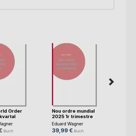
rld Order
Nou ordre mundial
Uusi
kvartal
2025 1r trimestre
maail
2025 1.
Wagner
Eduard Wagner
Eduar
€
39,99 €
39,9
Buch
Buch