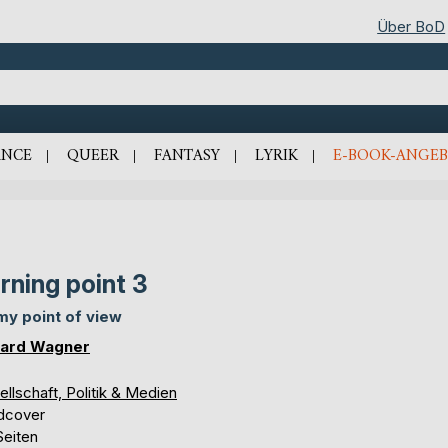
Über BoD
NCE
QUEER
FANTASY
LYRIK
E-BOOK-ANGEB
rning point 3
my point of view
ard Wagner
llschaft, Politik & Medien
dcover
Seiten