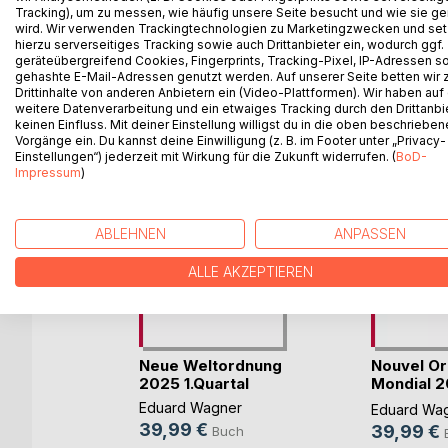
Tracking), um zu messen, wie häufig unsere Seite besucht und wie sie ge
wird. Wir verwenden Trackingtechnologien zu Marketingzwecken und se
hierzu serverseitiges Tracking sowie auch Drittanbieter ein, wodurch ggf.
geräteübergreifend Cookies, Fingerprints, Tracking-Pixel, IP-Adressen s
gehashte E-Mail-Adressen genutzt werden. Auf unserer Seite betten wir
WEITERE TITEL BEI
Bo
Drittinhalte von anderen Anbietern ein (Video-Plattformen). Wir haben auf
weitere Datenverarbeitung und ein etwaiges Tracking durch den Drittanbi
keinen Einfluss. Mit deiner Einstellung willigst du in die oben beschriebe
Vorgänge ein. Du kannst deine Einwilligung (z. B. im Footer unter „Privacy-
Einstellungen“) jederzeit mit Wirkung für die Zukunft widerrufen. (
BoD-
Impressum
)
ABLEHNEN
ANPASSEN
ALLE AKZEPTIEREN
eldorde
Neue Weltordnung
Nouvel Or
rtaal
2025 1.Quartal
Mondial 2
trimestre
er
Eduard Wagner
Eduard Wa
39,99 €
39,99 €
ch
Buch