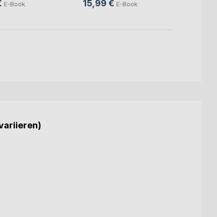
€
15,99 €
15,9
E-Book
E-Book
variieren)