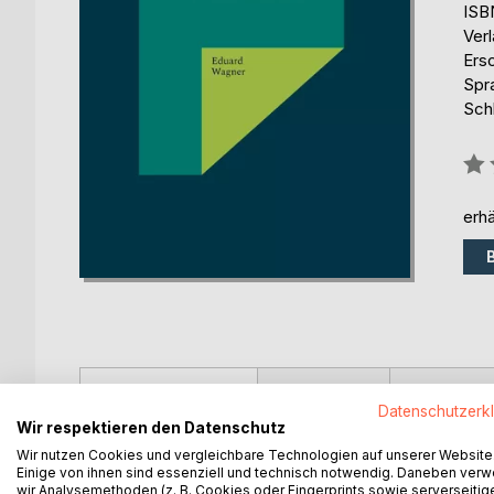
ISB
Ver
Ers
Spr
Sch
Bew
0%
erhä
BESCHREIBUNG
AUTOR/IN
PRESSES
Datenschutzerk
Wir respektieren den Datenschutz
The opinions described there are my own and I do 
Wir nutzen Cookies und vergleichbare Technologien auf unserer Website
much more as a stimulus for discussion. It may well
Einige von ihnen sind essenziell und technisch notwendig. Daneben ver
wir Analysemethoden (z. B. Cookies oder Fingerprints sowie serverseitig
turning point in time where a certain flexibility is re