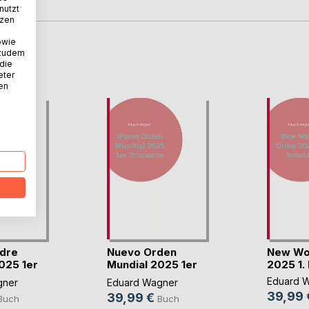
nutzt
tzen
owie
 zudem
D
 die
eter
nen
dre
Nuevo Orden
New Wo
025 1er
Mundial 2025 1er
2025 1. 
Trimestre
Eduard 
gner
Eduard Wagner
39,99 
39,99 €
Buch
Buch