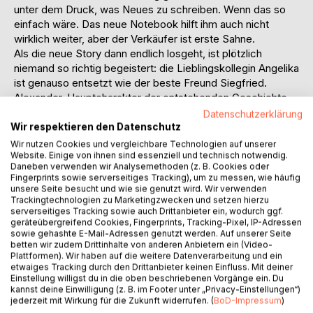
unter dem Druck, was Neues zu schreiben. Wenn das so
einfach wäre. Das neue Notebook hilft ihm auch nicht
wirklich weiter, aber der Verkäufer ist erste Sahne.
Als die neue Story dann endlich losgeht, ist plötzlich
niemand so richtig begeistert: die Lieblingskollegin Angelika
ist genauso entsetzt wie der beste Freund Siegfried.
Alexander, Hauptcharakter der entstehenden Geschichte,
muss beweisen, dass die Leiche eines Homosexuellen im
Datenschutzerklärung
Heizungskeller nicht sein Werk ist. Die Polizei verdächtigt
Wir respektieren den Datenschutz
nur die Schwulen im Haus. Deshalb sucht er zusammen mit
Wir nutzen Cookies und vergleichbare Technologien auf unserer
Website. Einige von ihnen sind essenziell und technisch notwendig.
seinem besten Kumpel den Mörder auf eigene Faust. Das
Daneben verwenden wir Analysemethoden (z. B. Cookies oder
führt beide durch diverse Betten und bringt doch nicht das
Fingerprints sowie serverseitiges Tracking), um zu messen, wie häufig
dringend notwendige Ergebnis. Bis plötzlich alle Fakten
unsere Seite besucht und wie sie genutzt wird. Wir verwenden
zusammenpassen. Nur dass Alex dabei in der Flugbahn
Trackingtechnologien zu Marketingzwecken und setzen hierzu
serverseitiges Tracking sowie auch Drittanbieter ein, wodurch ggf.
einer Pistolenkugel steht.
geräteübergreifend Cookies, Fingerprints, Tracking-Pixel, IP-Adressen
Derweil geht es auch in Maximilians Leben drunter und
sowie gehashte E-Mail-Adressen genutzt werden. Auf unserer Seite
drüber. Robert, der neue Freund, hadert mit seiner
betten wir zudem Drittinhalte von anderen Anbietern ein (Video-
Plattformen). Wir haben auf die weitere Datenverarbeitung und ein
Veranlagung, eine Arbeitskollegin will ihn fertigmachen und
etwaiges Tracking durch den Drittanbieter keinen Einfluss. Mit deiner
Robert an die Wäsche und sein Mitbewohner trifft gerne
Einstellung willigst du in die oben beschriebenen Vorgänge ein. Du
Fettnäpfchen. Die Stadt macht ihn zum
kannst deine Einwilligung (z. B. im Footer unter „Privacy-Einstellungen“)
jederzeit mit Wirkung für die Zukunft widerrufen. (
BoD-Impressum
)
Integrationsbeauftragten für Gay und Transgender. Wer