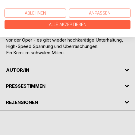
kann unter solchen Umständen noch ein Buch schreiben?
Marc H. Muelle steht für rasante, abwechslungsreiche
ABLEHNEN
ANPASSEN
Literatur, die sich nicht allzu ernst nimmt. In Tuntenkiller
schöpft er wieder aus dem Vollen: Mördersuche in der
ALLE AKZEPTIEREN
Disco, der geheimnisvolle „Excellence Club“,
Sicherungsverwahrung im Luxushotel und ein Showdown
vor der Oper - es gibt wieder hochkarätige Unterhaltung,
High-Speed Spannung und Überraschungen.
Ein Krimi im schwulen Milieu.
AUTOR/IN
PRESSESTIMMEN
REZENSIONEN