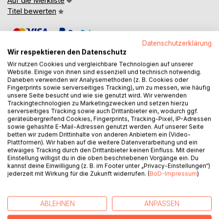
Auf die Merkliste
Titel bewerten
Datenschutzerklärung
Wir respektieren den Datenschutz
Wir nutzen Cookies und vergleichbare Technologien auf unserer
Website. Einige von ihnen sind essenziell und technisch notwendig.
Daneben verwenden wir Analysemethoden (z. B. Cookies oder
BESCHREIBUNG
Fingerprints sowie serverseitiges Tracking), um zu messen, wie häufig
unsere Seite besucht und wie sie genutzt wird. Wir verwenden
Trackingtechnologien zu Marketingzwecken und setzen hierzu
serverseitiges Tracking sowie auch Drittanbieter ein, wodurch ggf.
Viele tausend Jahre sind vergangen. Die spätantike Welt
geräteübergreifend Cookies, Fingerprints, Tracking-Pixel, IP-Adressen
wird vom Imperium romanum beherrscht. Die Erben
sowie gehashte E-Mail-Adressen genutzt werden. Auf unserer Seite
Constantins kämpfen um den Thron. Das Christentum
betten wir zudem Drittinhalte von anderen Anbietern ein (Video-
Plattformen). Wir haben auf die weitere Datenverarbeitung und ein
übernimmt die religiöse Macht. In dieser Zeit des Wandels
etwaiges Tracking durch den Drittanbieter keinen Einfluss. Mit deiner
treffen Ianthia und Tiro in Ostgallien aufeinander. Wird das
Einstellung willigst du in die oben beschriebenen Vorgänge ein. Du
Schicksal den beiden gnädig sein und sie ihre Bestimmung
kannst deine Einwilligung (z. B. im Footer unter „Privacy-Einstellungen“)
jederzeit mit Wirkung für die Zukunft widerrufen. (
BoD-Impressum
)
erkennen lassen? Denn noch immer liegt Tomarus Hälfte
des Amuletts tief begraben unter den Asche- und
Bimsschichten des Laacher See-Ausbruchs und wartet
ABLEHNEN
ANPASSEN
darauf, dass sich der äonenalte Liebesschwur erfüllen
kann.