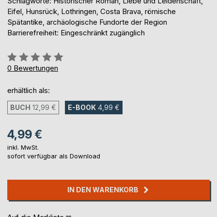
Schlagworte: Historischer Roman, Liebe und Leidenschaft,
Eifel, Hunsrück, Lothringen, Costa Brava, römische
Spätantike, archäologische Fundorte der Region
Barrierefreiheit: Eingeschränkt zugänglich
Bewertung::
0%
0
Bewertungen
erhältlich als:
BUCH
12,99 €
E-BOOK
4,99 €
4,99 €
inkl. MwSt.
sofort verfügbar als Download
IN DEN WARENKORB