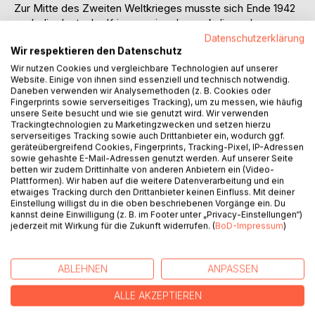
Zur Mitte des Zweiten Weltkrieges musste sich Ende 1942
auch die deutsche Kriegsmarine dem eskalierenden
Luftkrieg anpassen. Was fehlte, waren sichere
Datenschutzerklärung
Wir respektieren den Datenschutz
Schutzräume für ihre auf den Stützpunkten stationierten
Soldaten und auf den Werften beschäftigten Arbeiter. So
Wir nutzen Cookies und vergleichbare Technologien auf unserer
Website. Einige von ihnen sind essenziell und technisch notwendig.
entstand ab 1943 der Truppenmannschaftsbunker mit
Daneben verwenden wir Analysemethoden (z. B. Cookies oder
seinen verschiedenen Bauformen - der damals modernste
Fingerprints sowie serverseitiges Tracking), um zu messen, wie häufig
und sicherste Luftschutzbunkertyp. Von Emden bis
unsere Seite besucht und wie sie genutzt wird. Wir verwenden
Trackingtechnologien zu Marketingzwecken und setzen hierzu
Königsberg sind noch heute viele der Weltkriegsrelikte an
serverseitiges Tracking sowie auch Drittanbieter ein, wodurch ggf.
den Küsten vorhanden. Das Buch stellt alle bisher
geräteübergreifend Cookies, Fingerprints, Tracking-Pixel, IP-Adressen
bekannten Truppenmannschaftsbunker detailliert in Wort
sowie gehashte E-Mail-Adressen genutzt werden. Auf unserer Seite
und Bild vor. Auch werden bauartähnliche Objekte
betten wir zudem Drittinhalte von anderen Anbietern ein (Video-
Plattformen). Wir haben auf die weitere Datenverarbeitung und ein
behandelt. Dieses Werk gibt erstmals Einblick in die
etwaiges Tracking durch den Drittanbieter keinen Einfluss. Mit deiner
Thematik einer bisher in der Forschung vernachlässigten
Einstellung willigst du in die oben beschriebenen Vorgänge ein. Du
Bunkerkategorie.
kannst deine Einwilligung (z. B. im Footer unter „Privacy-Einstellungen“)
jederzeit mit Wirkung für die Zukunft widerrufen. (
BoD-Impressum
)
AUTOR/IN
ABLEHNEN
ANPASSEN
PRESSESTIMMEN
ALLE AKZEPTIEREN