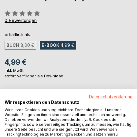
Bewertung::
0%
0
Bewertungen
erhältlich als:
BUCH
8,00 €
E-BOOK
4,99 €
4,99 €
inkl. MwSt.
sofort verfügbar als Download
Datenschutzerklärung
IN DEN WARENKORB
Wir respektieren den Datenschutz
Wir nutzen Cookies und vergleichbare Technologien auf unserer
Auf die Merkliste
Website. Einige von ihnen sind essenziell und technisch notwendig.
Daneben verwenden wir Analysemethoden (z. B. Cookies oder
Titel bewerten
Fingerprints sowie serverseitiges Tracking), um zu messen, wie häufig
unsere Seite besucht und wie sie genutzt wird. Wir verwenden
Trackingtechnologien zu Marketingzwecken und setzen hierzu