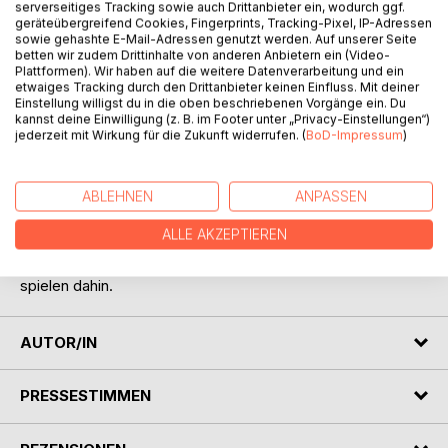
serverseitiges Tracking sowie auch Drittanbieter ein, wodurch ggf.
geräteübergreifend Cookies, Fingerprints, Tracking-Pixel, IP-Adressen
sowie gehashte E-Mail-Adressen genutzt werden. Auf unserer Seite
betten wir zudem Drittinhalte von anderen Anbietern ein (Video-
Plattformen). Wir haben auf die weitere Datenverarbeitung und ein
etwaiges Tracking durch den Drittanbieter keinen Einfluss. Mit deiner
BESCHREIBUNG
Einstellung willigst du in die oben beschriebenen Vorgänge ein. Du
kannst deine Einwilligung (z. B. im Footer unter „Privacy-Einstellungen“)
jederzeit mit Wirkung für die Zukunft widerrufen. (
BoD-Impressum
)
Wild tanzen
Nebel umkreisen,
ABLEHNEN
ANPASSEN
Gedanken berühren
und sich darin aufsteigen lassen,
ALLE AKZEPTIEREN
Eisen geht im Zaum
und die Tollpatschigkeiten
spielen dahin.
AUTOR/IN
PRESSESTIMMEN