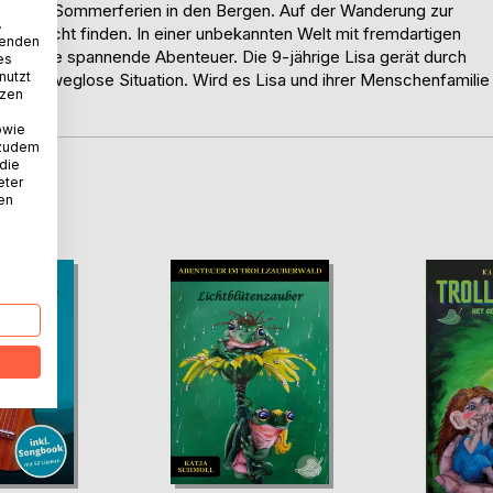
ruder die Sommerferien in den Bergen. Auf der Wanderung zur
.
kweg nicht finden. In einer unbekannten Welt mit fremdartigen
wenden
e Familie spannende Abenteuer. Die 9-jährige Lisa gerät durch
es
nutzt
bar ausweglose Situation. Wird es Lisa und ihrer Menschenfamilie
tzen
n?
owie
 zudem
 die
eter
D
nen