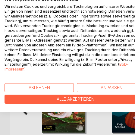
Lisa verbringt mit ihren Eltern und dem kleinen B
Wir nutzen Cookies und vergleichbare Technologien auf unserer Website
Birkhöhe verirrt sich die Familie und kann den Rüc
Einige von ihnen sind essenziell und technisch notwendig. Daneben ver
Wesen wie Trolle und Blumenelfen erlebt die klein
wir Analysemethoden (z. B. Cookies oder Fingerprints sowie serverseitig
Tracking), um zu messen, wie häufig unsere Seite besucht und wie sie ge
einen Trollzauber in große Gefahr und eine schein
wird. Wir verwenden Trackingtechnologien zu Marketingzwecken und se
gelingen den Zauber wieder rückgängig zu mache
hierzu serverseitiges Tracking sowie auch Drittanbieter ein, wodurch ggf.
geräteübergreifend Cookies, Fingerprints, Tracking-Pixel, IP-Adressen s
gehashte E-Mail-Adressen genutzt werden. Auf unserer Seite betten wir
Drittinhalte von anderen Anbietern ein (Video-Plattformen). Wir haben auf
weitere Datenverarbeitung und ein etwaiges Tracking durch den Drittanbi
WEITERE TITEL BEI
Bo
keinen Einfluss. Mit deiner Einstellung willigst du in die oben beschriebe
Vorgänge ein. Du kannst deine Einwilligung (z. B. im Footer unter „Privacy-
Einstellungen“) jederzeit mit Wirkung für die Zukunft widerrufen. (
BoD-
Impressum
)
ABLEHNEN
ANPASSEN
ALLE AKZEPTIEREN