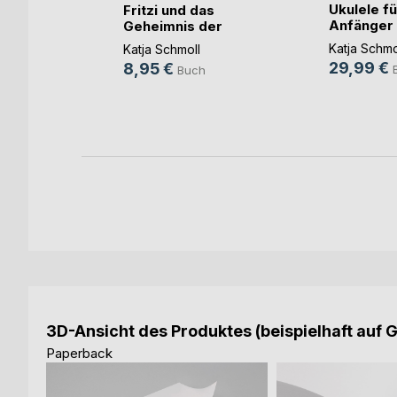
Ukulele fü
n
Fritzi und das
Anfänger
Geheimnis der
y Nagy
Senioren
Freun(...)
Katja Schmo
Katja Schmoll
h
29,99 €
8,95 €
Buch
3D-Ansicht des Produktes (beispielhaft auf 
Paperback