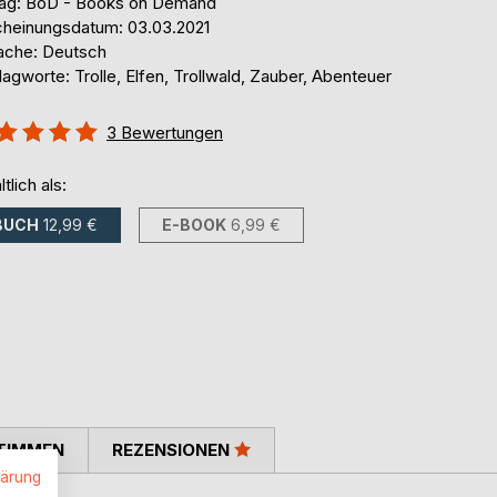
lag: BoD - Books on Demand
cheinungsdatum: 03.03.2021
ache: Deutsch
agworte: Trolle, Elfen, Trollwald, Zauber, Abenteuer
ertung::
3
Bewertungen
%
ltlich als:
BUCH
12,99 €
E-BOOK
6,99 €
TIMMEN
REZENSIONEN
lärung