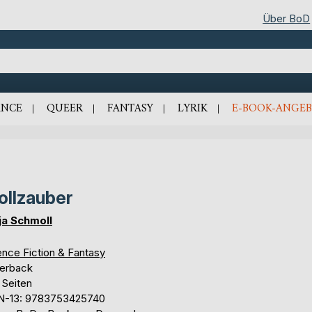
Über BoD
NCE
QUEER
FANTASY
LYRIK
E-BOOK-ANGEB
ollzauber
ja Schmoll
ence Fiction & Fantasy
erback
 Seiten
N-13: 9783753425740