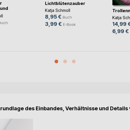
r
Lichtblütenzauber
 und
Trollen
Katja Schmoll
ll
8,95 €
Buch
Katja Sch
Buch
3,99 €
14,99 
E-Book
6,99 €
Grundlage des Einbandes, Verhältnisse und Details 