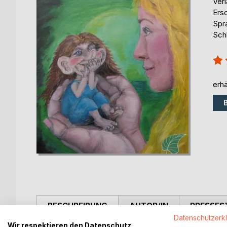
Ver
Ers
Spr
Schl
Bew
100
erhä
BESCHREIBUNG
AUTOR/IN
PRESSES
Datenschutzerk
Wir respektieren den Datenschutz