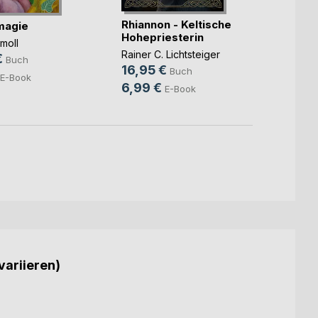
Rhiannon - Keltische
magie
Der l
Hohepriesterin
Bannb
moll
Rainer C. Lichtsteiger
Greg W
€
Buch
16,95 €
14,9
Buch
E-Book
6,99 €
E-Book
variieren)