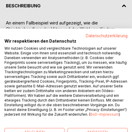
BESCHREIBUNG
An einem Fallbeispiel wird aufgezeigt, wie die
Gleichbehandlung der Väter und das Wohl von Kindern
entgegen den gesetzlichen Regelungen von Richtern,
Datenschutzerklärung
Anwälten, Gutachtern, Psychologen und Jugendämtern
Wir respektieren den Datenschutz
nicht ernst genommen und nicht umgesetzt werden.
Wir nutzen Cookies und vergleichbare Technologien auf unserer
Website. Einige von ihnen sind essenziell und technisch notwendig.
Die Buchreihe ist als Hilferuf eines betroffenen Kindes zu
Daneben verwenden wir Analysemethoden (z. B. Cookies oder
verstehen.
Fingerprints sowie serverseitiges Tracking), um zu messen, wie häufig
Der Umgang mit dem Kind wird in Tagebuchform
unsere Seite besucht und wie sie genutzt wird. Wir verwenden
geschildert, ergänzt durch Kapitel mit grundsätzlichen
Trackingtechnologien zu Marketingzwecken und setzen hierzu
serverseitiges Tracking sowie auch Drittanbieter ein, wodurch ggf.
Diskussionen und Analysen.
geräteübergreifend Cookies, Fingerprints, Tracking-Pixel, IP-Adressen
Es wird aufgezeigt, wie bei der Trennung der Eltern zwar
sowie gehashte E-Mail-Adressen genutzt werden. Auf unserer Seite
alle Beteiligten das „Wohl des Kindes“ als zentrales
betten wir zudem Drittinhalte von anderen Anbietern ein (Video-
Plattformen). Wir haben auf die weitere Datenverarbeitung und ein
Anliegen immer wieder betonen, es aber nicht wirklich
etwaiges Tracking durch den Drittanbieter keinen Einfluss. Mit deiner
betrachten und verfolgen.
Einstellung willigst du in die oben beschriebenen Vorgänge ein. Du
In diesem wie in vielen ähnlichen Fällen wird die besondere
kannst deine Einwilligung (z. B. im Footer unter „Privacy-Einstellungen“)
jederzeit mit Wirkung für die Zukunft widerrufen. (
BoD-Impressum
)
Situation, die für einen Vater als wichtigste Bezugsperson
des Kindes spricht, gar nicht betrachtet, es wird
standardmäßig nur für die Mutter entschieden, der Vater