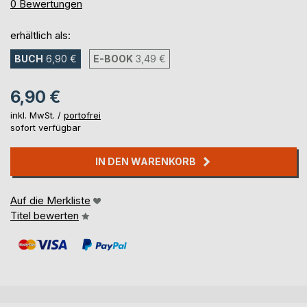
0%
0
Bewertungen
erhältlich als:
BUCH
6,90 €
E-BOOK
3,49 €
6,90 €
inkl. MwSt. /
portofrei
sofort verfügbar
IN DEN WARENKORB
Auf die Merkliste
Titel bewerten