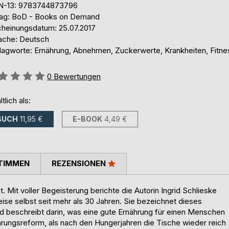
N-13: 9783744873796
lag: BoD - Books on Demand
cheinungsdatum: 25.07.2017
ache: Deutsch
lagworte: Ernährung, Abnehmen, Zuckerwerte, Krankheiten, Fitne
ertung::
0
Bewertungen
ltlich als:
BUCH
11,95 €
E-BOOK
4,49 €
TIMMEN
REZENSIONEN
 Mit voller Begeisterung berichte die Autorin Ingrid Schlieske
eise selbst seit mehr als 30 Jahren. Sie bezeichnet dieses
nd beschreibt darin, was eine gute Ernährung für einen Menschen
hrungsreform, als nach den Hungerjahren die Tische wieder reich