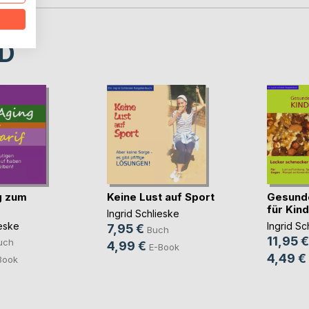
D
g zum
Keine Lust auf Sport
Gesund
für Kin
Ingrid Schlieske
ieske
Ingrid Sc
7,95 €
Buch
11,95 €
uch
4,99 €
E-Book
4,49 €
Book