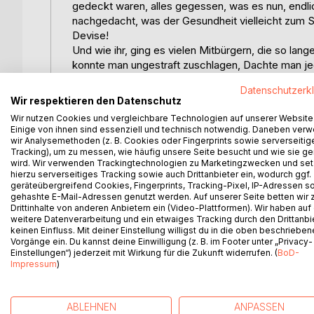
gedeckt waren, alles gegessen, was es nun, endl
nachgedacht, was der Gesundheit vielleicht zum 
Devise!
Und wie ihr, ging es vielen Mitbürgern, die so lang
konnte man ungestraft zuschlagen, Dachte man jed
Die Folgen solcher Unbedachtheit zeigen sich dan
Datenschutzerk
hausgemachte Last, die wir uns selber angelacht
Wir respektieren den Datenschutz
damit verbundene Beschwerden. Ein überzeugender
Wir nutzen Cookies und vergleichbare Technologien auf unserer Website
In besonders stressigen und sogar Burnoutzeiten
Einige von ihnen sind essenziell und technisch notwendig. Daneben ver
verbundenen Prinzipien leuchteten ihr ein und sie m
wir Analysemethoden (z. B. Cookies oder Fingerprints sowie serverseitig
Tracking), um zu messen, wie häufig unsere Seite besucht und wie sie ge
sich selbst zuschreiben musste, konnten ich auf d
wird. Wir verwenden Trackingtechnologien zu Marketingzwecken und se
heutige gute Form, in Bezug auf körperliche und g
hierzu serverseitiges Tracking sowie auch Drittanbieter ein, wodurch ggf.
bevorzugte Ernährungsform blieb. So hat sie über 
geräteübergreifend Cookies, Fingerprints, Tracking-Pixel, IP-Adressen s
eigenen Nährstoffbedarf unbedingt wissen muss,
gehashte E-Mail-Adressen genutzt werden. Auf unserer Seite betten wir
Drittinhalte von anderen Anbietern ein (Video-Plattformen). Wir haben auf
schlüssig auf spannende und auch amüsante Weise
weitere Datenverarbeitung und ein etwaiges Tracking durch den Drittanbi
Es macht tatsächlich nur wenig Mühe, um dieses W
keinen Einfluss. Mit deiner Einstellung willigst du in die oben beschriebe
Und es tut gar nicht weh, vor dem Aufstellung de
Vorgänge ein. Du kannst deine Einwilligung (z. B. im Footer unter „Privacy-
Einstellungen“) jederzeit mit Wirkung für die Zukunft widerrufen. (
BoD-
zumal köstliche Speisen winken und weder Hunger,
Impressum
)
Die Regeln der Trennkost sind in der Tat schnell 
bringen und für riesige Energie und Tatkraft sorge
machen. So geraten Anwender schnell zu der 
ABLEHNEN
ANPASSEN