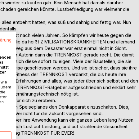
ich wieder zu kaufen gab. Kein Mensch hat damals darüber
Schaden gereichen könnte. Lustbefriedigung war vielmehr die
e alles entbehrt hatten, was süß und sahnig und fettig war. Nun
enfalls.
n oft erst nach vielen Jahren. So kämpfen wir heute gegen die
lärung
 hatten, die da heißt ZIVILISATIONSKRANKHEITEN und allerhand
 Ausweg aus dem Desaster war erst einmal nicht in Sicht.
.
, kam der Autorin dann die TRENNKOST gerade recht. Die damit
wenden
achte sich diese sofort zu eigen. Viele der Baustellen, die sie
es
nutzt
iese Weise geschlossen werden. Und sie ist sicher, dass sie ihre
tzen
eistige Fitness der TRENNKOST verdankt, die bis heute ihre
eigene Erfahrungen und alles, was jeder über sich selbst und den
owie
 in ihrem TRENNKOST-Ratgeber aufgeschrieben und erklärt sehr
 zudem
 die
, was ernährungstechnisch nötig ist.
eter
issen für sich zu erobern.
nen
s eigenen Speiseplanes den Denkapparat einzuschalten. Dies,
 noch Verzicht für die Zukunft vorgesehen sind.
erlernt, aber ihre Anwendung kann ein ganzes Leben lang Nutzen
n, wie auch Lust auf Leistung, und auf strahlende Gesundheit
Überzeugung TRENNKOST FÜR EVER!