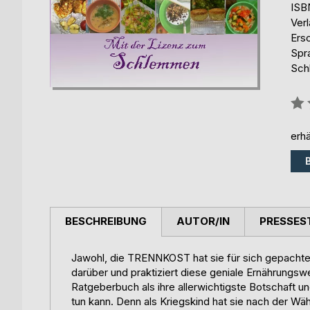
ISB
Ver
Ers
Spr
Sch
Bew
0%
erhä
BESCHREIBUNG
AUTOR/IN
PRESSES
Jawohl, die TRENNKOST hat sie für sich gepachtet.
darüber und praktiziert diese geniale Ernährungsw
Ratgeberbuch als ihre allerwichtigste Botschaft u
tun kann. Denn als Kriegskind hat sie nach der Wä