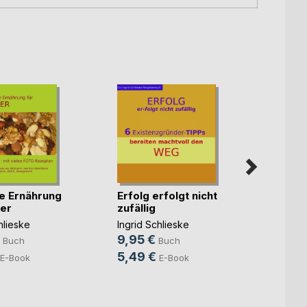
e Ernährung
Erfolg erfolgt nicht
erfol
der
zufällig
Ingrid
hlieske
Ingrid Schlieske
8,95
9,95 €
Buch
Buch
5,49
5,49 €
E-Book
E-Book