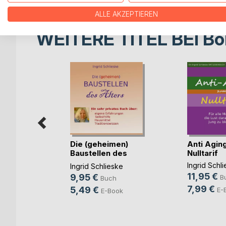
ALLE AKZEPTIEREN
WEITERE TITEL BEI
Bo
Die (geheimen)
Anti Agin
Baustellen des
Nulltarif
Alters
e Küche
Ingrid Schl
Ingrid Schlieske
ag
11,95 €
9,95 €
B
Buch
7,99 €
5,49 €
E-
E-Book
ch
ok