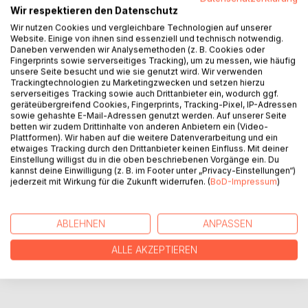
gespült ans Meer. Krabbeln hinaus in die Welt des
Wir respektieren den Datenschutz
Erwachsenwerdens, doch bleiben im Sand des Schicksals
Wir nutzen Cookies und vergleichbare Technologien auf unserer
stecken. Manch einer lebt in dem Schatten seines Geld
Website. Einige von ihnen sind essenziell und technisch notwendig.
Daneben verwenden wir Analysemethoden (z. B. Cookies oder
verdienenden Partners, der andere nuckelt an der
Fingerprints sowie serverseitiges Tracking), um zu messen, wie häufig
Druckerpresse der verloren gegangenen Künste.
unsere Seite besucht und wie sie genutzt wird. Wir verwenden
Treibstrände sind dazu da deine kleinwüchsige Seele in
Trackingtechnologien zu Marketingzwecken und setzen hierzu
serverseitiges Tracking sowie auch Drittanbieter ein, wodurch ggf.
den Himmel zu strecken, um dir die Sterne selber
geräteübergreifend Cookies, Fingerprints, Tracking-Pixel, IP-Adressen
herunterzuholen. Was ist mit denen passiert die dem
sowie gehashte E-Mail-Adressen genutzt werden. Auf unserer Seite
Nachspiel des Schlamms folgten.
betten wir zudem Drittinhalte von anderen Anbietern ein (Video-
Plattformen). Wir haben auf die weitere Datenverarbeitung und ein
etwaiges Tracking durch den Drittanbieter keinen Einfluss. Mit deiner
Einstellung willigst du in die oben beschriebenen Vorgänge ein. Du
AUTOR/IN
kannst deine Einwilligung (z. B. im Footer unter „Privacy-Einstellungen“)
jederzeit mit Wirkung für die Zukunft widerrufen. (
BoD-Impressum
)
PRESSESTIMMEN
ABLEHNEN
ANPASSEN
REZENSIONEN
ALLE AKZEPTIEREN