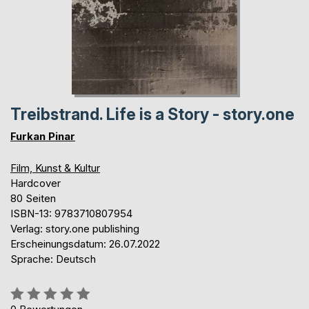
Treibstrand. Life is a Story - story.one
Furkan Pinar
Film, Kunst & Kultur
Hardcover
80 Seiten
ISBN-13: 9783710807954
Verlag: story.one publishing
Erscheinungsdatum: 26.07.2022
Sprache: Deutsch
Bewertung::
0%