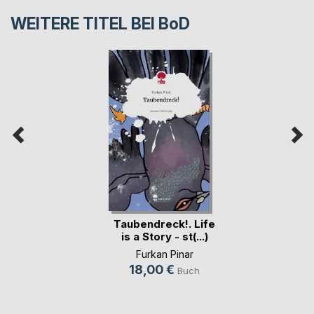
WEITERE TITEL BEI
BoD
Taubendreck!. Life
is a Story - st(...)
Furkan Pinar
18,00 €
Buch