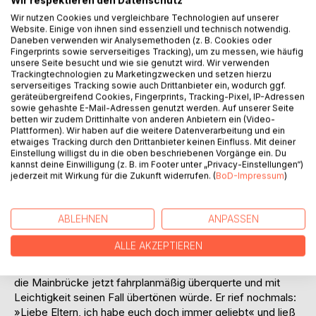
Titel bewerten
Wir respektieren den Datenschutz
Wir nutzen Cookies und vergleichbare Technologien auf unserer
Website. Einige von ihnen sind essenziell und technisch notwendig.
Daneben verwenden wir Analysemethoden (z. B. Cookies oder
Fingerprints sowie serverseitiges Tracking), um zu messen, wie häufig
unsere Seite besucht und wie sie genutzt wird. Wir verwenden
Trackingtechnologien zu Marketingzwecken und setzen hierzu
serverseitiges Tracking sowie auch Drittanbieter ein, wodurch ggf.
geräteübergreifend Cookies, Fingerprints, Tracking-Pixel, IP-Adressen
BESCHREIBUNG
sowie gehashte E-Mail-Adressen genutzt werden. Auf unserer Seite
betten wir zudem Drittinhalte von anderen Anbietern ein (Video-
Plattformen). Wir haben auf die weitere Datenverarbeitung und ein
etwaiges Tracking durch den Drittanbieter keinen Einfluss. Mit deiner
»Guten Tag, mein Name ist Franz«, sagte der Fremde und
Einstellung willigst du in die oben beschriebenen Vorgänge ein. Du
ohne meine Erwiderung abzuwarten, fuhr er fort mit einem
kannst deine Einwilligung (z. B. im Footer unter „Privacy-Einstellungen“)
jederzeit mit Wirkung für die Zukunft widerrufen. (
BoD-Impressum
)
Satz, der mir völlig unverständlich war: »Ich habe meine
Eltern immer geliebt«, sagte er.
Dann schwang er sich über die Mauer, überwand
ABLEHNEN
ANPASSEN
problemlos das schmale Geländer, denn er war wohl ein
ausgezeichneter Turner. Noch hielt er sich mit schwächer
ALLE AKZEPTIEREN
werdenden Händen fest. Zwischen den Gitterstäben
erspähte er den vorbei fahrenden Autobus der Linie 30, der
die Mainbrücke jetzt fahrplanmäßig überquerte und mit
Leichtigkeit seinen Fall übertönen würde. Er rief nochmals:
»Liebe Eltern, ich habe euch doch immer geliebt« und ließ