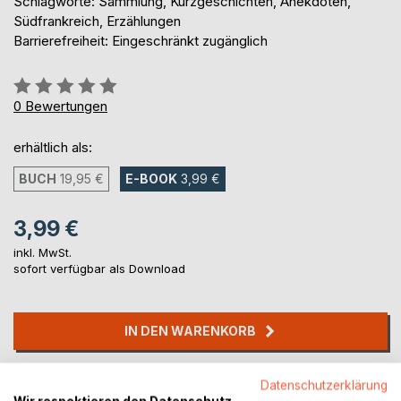
Schlagworte: Sammlung, Kurzgeschichten, Anekdoten,
Südfrankreich, Erzählungen
Barrierefreiheit: Eingeschränkt zugänglich
Bewertung::
0%
0
Bewertungen
erhältlich als:
BUCH
19,95 €
E-BOOK
3,99 €
3,99 €
inkl. MwSt.
sofort verfügbar als Download
IN DEN WARENKORB
Auf die Merkliste
Datenschutzerklärung