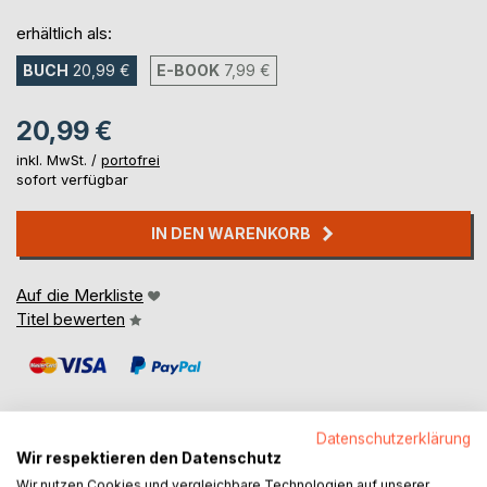
erhältlich als:
BUCH
20,99 €
E-BOOK
7,99 €
20,99 €
inkl. MwSt. /
portofrei
sofort verfügbar
IN DEN WARENKORB
Auf die Merkliste
Titel bewerten
Datenschutzerklärung
Wir respektieren den Datenschutz
BESCHREIBUNG
Wir nutzen Cookies und vergleichbare Technologien auf unserer