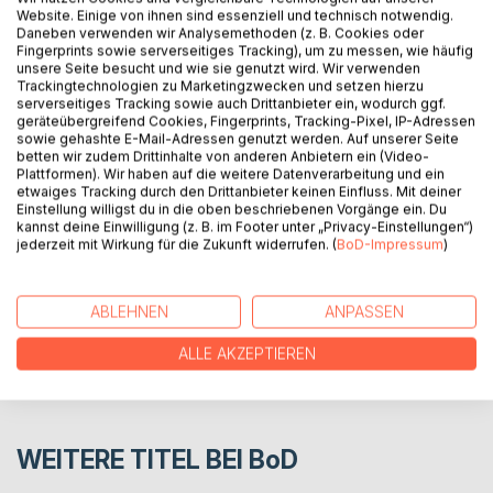
Website. Einige von ihnen sind essenziell und technisch notwendig.
Daneben verwenden wir Analysemethoden (z. B. Cookies oder
Fingerprints sowie serverseitiges Tracking), um zu messen, wie häufig
Liebes-und Alltagsgedichte, die wahrhaftig sind und das
unsere Seite besucht und wie sie genutzt wird. Wir verwenden
Herz berühren. Ungeschminkt und spontan aus dem
Trackingtechnologien zu Marketingzwecken und setzen hierzu
serverseitiges Tracking sowie auch Drittanbieter ein, wodurch ggf.
Augenblick entstanden. Eine Liebeserklärung an das
geräteübergreifend Cookies, Fingerprints, Tracking-Pixel, IP-Adressen
Leben, an die Liebe und die Freundschaft.
sowie gehashte E-Mail-Adressen genutzt werden. Auf unserer Seite
betten wir zudem Drittinhalte von anderen Anbietern ein (Video-
Plattformen). Wir haben auf die weitere Datenverarbeitung und ein
etwaiges Tracking durch den Drittanbieter keinen Einfluss. Mit deiner
AUTOR/IN
Einstellung willigst du in die oben beschriebenen Vorgänge ein. Du
kannst deine Einwilligung (z. B. im Footer unter „Privacy-Einstellungen“)
jederzeit mit Wirkung für die Zukunft widerrufen. (
BoD-Impressum
)
PRESSESTIMMEN
REZENSIONEN
ABLEHNEN
ANPASSEN
ALLE AKZEPTIEREN
WEITERE TITEL BEI
BoD