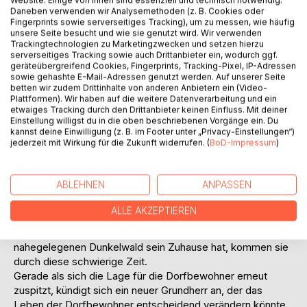
Website. Einige von ihnen sind essenziell und technisch notwendig.
Titel bewerten
Daneben verwenden wir Analysemethoden (z. B. Cookies oder
Fingerprints sowie serverseitiges Tracking), um zu messen, wie häufig
unsere Seite besucht und wie sie genutzt wird. Wir verwenden
Trackingtechnologien zu Marketingzwecken und setzen hierzu
serverseitiges Tracking sowie auch Drittanbieter ein, wodurch ggf.
geräteübergreifend Cookies, Fingerprints, Tracking-Pixel, IP-Adressen
sowie gehashte E-Mail-Adressen genutzt werden. Auf unserer Seite
betten wir zudem Drittinhalte von anderen Anbietern ein (Video-
Plattformen). Wir haben auf die weitere Datenverarbeitung und ein
BESCHREIBUNG
etwaiges Tracking durch den Drittanbieter keinen Einfluss. Mit deiner
Einstellung willigst du in die oben beschriebenen Vorgänge ein. Du
kannst deine Einwilligung (z. B. im Footer unter „Privacy-Einstellungen“)
jederzeit mit Wirkung für die Zukunft widerrufen. (
BoD-Impressum
)
Im 14. Jahrhundert haben es die Bewohner des Ortes
Trautskirchen nicht unbedingt leicht. Sie müssen mit
extrem kalten Wintern, Überschwemmungen,
ABLEHNEN
ANPASSEN
Hungersnöten und Überfällen zurechtkommen. Die
Trautskirchner, wie Odo und seine Familie, arbeiten und
ALLE AKZEPTIEREN
kämpfen sich bestmöglich durch die harten Jahre. Auch
dank des weisen Einsiedlers Wilhelm, der im
nahegelegenen Dunkelwald sein Zuhause hat, kommen sie
durch diese schwierige Zeit.
Gerade als sich die Lage für die Dorfbewohner erneut
zuspitzt, kündigt sich ein neuer Grundherr an, der das
Leben der Dorfbewohner entscheidend verändern könnte.