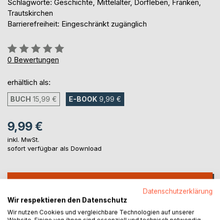
Schlagworte: Geschichte, Mittelalter, Dorfleben, Franken,
Trautskirchen
Barrierefreiheit: Eingeschränkt zugänglich
Bewertung::
0%
0
Bewertungen
erhältlich als:
BUCH
15,99 €
E-BOOK
9,99 €
9,99 €
inkl. MwSt.
sofort verfügbar als Download
IN DEN WARENKORB
Datenschutzerklärung
Wir respektieren den Datenschutz
Auf die Merkliste
Wir nutzen Cookies und vergleichbare Technologien auf unserer