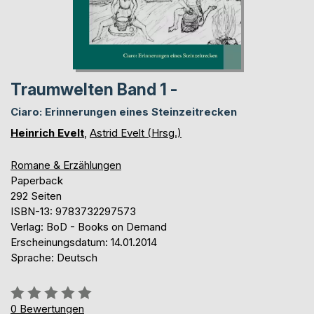
Traum­welten Band 1 -
Ciaro: Erin­nerungen eines Steinzeitre­cken
Heinrich Evelt
,
Astrid Evelt (Hrsg.)
Romane & Erzählungen
Paperback
292 Seiten
ISBN-13: 9783732297573
Verlag: BoD - Books on Demand
Erscheinungsdatum: 14.01.2014
Sprache: Deutsch
Bewertung::
0%
0
Bewertungen