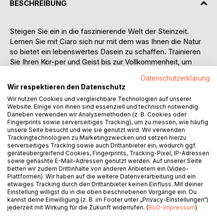
BESCHREIBUNG
Steigen Sie ein in die faszinierende Welt der Steinzeit.
Lernen Sie mit Ciaro sich nur mit dem was Ihnen die Natur
so bietet ein lebenswertes Dasein zu schaffen. Trainieren
Sie Ihren Kör-per und Geist bis zur Vollkommenheit, um
gegen Bären, Wölfe und hünenhafte Krieger kämpfen zu
Datenschutzerklärung
können. Und auch diese Kämpfe auch zu gewinnen!
Wir respektieren den Datenschutz
Der Autor hat sich durch Lesen und Anschauungsunterricht
Wir nutzen Cookies und vergleichbare Technologien auf unserer
so einiges an Wissen angeeignet und möchte möglichst
Website. Einige von ihnen sind essenziell und technisch notwendig.
viel von diesem Wissen an Sie weitergeben. Er nimmt
Daneben verwenden wir Analysemethoden (z. B. Cookies oder
daher einen Teil der Geschichte ein.
Fingerprints sowie serverseitiges Tracking), um zu messen, wie häufig
unsere Seite besucht und wie sie genutzt wird. Wir verwenden
Aber glauben Sie mir, Spannung und Action kommen in
Trackingtechnologien zu Marketingzwecken und setzen hierzu
dieser Geschichte über die Erinnerungen von
serverseitiges Tracking sowie auch Drittanbieter ein, wodurch ggf.
Steinzeitmännern ganz gewiss nicht zu kurz. - Wie in einem
geräteübergreifend Cookies, Fingerprints, Tracking-Pixel, IP-Adressen
sowie gehashte E-Mail-Adressen genutzt werden. Auf unserer Seite
unendlichen Wachtraum durchlebte der hünenhafte Mann
betten wir zudem Drittinhalte von anderen Anbietern ein (Video-
die Stationen seines ereignisreichen Lebens in den
Plattformen). Wir haben auf die weitere Datenverarbeitung und ein
wenigen Sekunden vor der Reise in die Ewigkeit. Obschon
etwaiges Tracking durch den Drittanbieter keinen Einfluss. Mit deiner
Einstellung willigst du in die oben beschriebenen Vorgänge ein. Du
seine Denkweise der des modernen Jetztmenschen
kannst deine Einwilligung (z. B. im Footer unter „Privacy-Einstellungen“)
ähnelte, war er doch eingebunden in die
jederzeit mit Wirkung für die Zukunft widerrufen. (
BoD-Impressum
)
Lebensverhältnisse der Stein-zeit. Den Menschen dieser