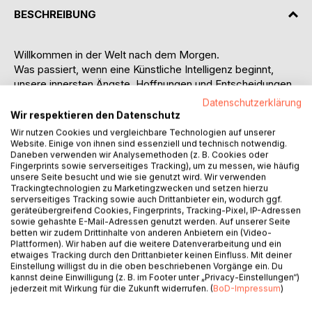
BESCHREIBUNG
Willkommen in der Welt nach dem Morgen.
Was passiert, wenn eine Künstliche Intelligenz beginnt,
unsere innersten Ängste, Hoffnungen und Entscheidungen
zu kartografieren? Wenn sie nicht mehr nur
Datenschutzerklärung
Rechenmaschine, sondern Spiegel, Orakel und Architektin
Wir respektieren den Datenschutz
einer möglichen Zukunft wird?
Wir nutzen Cookies und vergleichbare Technologien auf unserer
Website. Einige von ihnen sind essenziell und technisch notwendig.
Daneben verwenden wir Analysemethoden (z. B. Cookies oder
TRAUMWELT.exe ist mehr als ein Buch... es ist ein Fenster
Fingerprints sowie serverseitiges Tracking), um zu messen, wie häufig
in eine Realität, die sich bereits formiert. In visionären
unsere Seite besucht und wie sie genutzt wird. Wir verwenden
Episoden zwischen Dystopie und Utopie entfaltet sich ein
Trackingtechnologien zu Marketingzwecken und setzen hierzu
serverseitiges Tracking sowie auch Drittanbieter ein, wodurch ggf.
vielschichtiges Szenario: Gesellschaften, die sich in
geräteübergreifend Cookies, Fingerprints, Tracking-Pixel, IP-Adressen
Wertearchitekturen zersplittern. Staaten, die sich in digitale
sowie gehashte E-Mail-Adressen genutzt werden. Auf unserer Seite
Proto-Konsenszellen verwandeln. Und Menschen, die
betten wir zudem Drittinhalte von anderen Anbietern ein (Video-
versuchen, in all dem ihre Identität zu bewahren... oder neu
Plattformen). Wir haben auf die weitere Datenverarbeitung und ein
etwaiges Tracking durch den Drittanbieter keinen Einfluss. Mit deiner
zu programmieren.
Einstellung willigst du in die oben beschriebenen Vorgänge ein. Du
Die Geschichten dieser Zukunft sind plausibel, verstörend
kannst deine Einwilligung (z. B. im Footer unter „Privacy-Einstellungen“)
und zugleich verführerisch. Sie werfen Fragen auf, die
jederzeit mit Wirkung für die Zukunft widerrufen. (
BoD-Impressum
)
heute noch ungestellt sind und beantworten keine, ohne