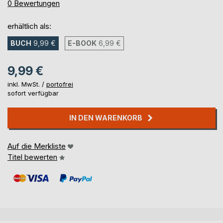
0%
0
Bewertungen
erhältlich als:
BUCH
9,99 €
E-BOOK
6,99 €
9,99 €
inkl. MwSt. /
portofrei
sofort verfügbar
IN DEN WARENKORB
Auf die Merkliste
Titel bewerten