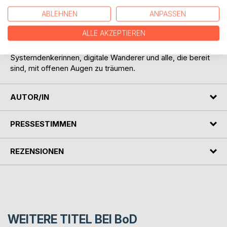
dem Leser zuvor den Spiegel vorzuhalten.
ABLEHNEN
ANPASSEN
TRAUMWELT.exe ist ein Werk für alle, die der digitalen
ALLE AKZEPTIEREN
Gegenwart nicht nur zuschauen, sondern verstehen wollen,
wohin sie führen könnte. Ein Buch für KI-Kritiker,
Systemdenkerinnen, digitale Wanderer und alle, die bereit
sind, mit offenen Augen zu träumen.
AUTOR/IN
PRESSESTIMMEN
REZENSIONEN
WEITERE TITEL BEI
BoD