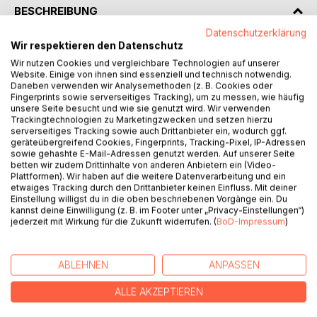
BESCHREIBUNG
Datenschutzerklärung
Wir respektieren den Datenschutz
TRAUMPASS erzählt die Geschichten, die der Fußball seit
Wir nutzen Cookies und vergleichbare Technologien auf unserer
über hundert Jahren schreibt. In EINEM Buch.
Website. Einige von ihnen sind essenziell und technisch notwendig.
Daneben verwenden wir Analysemethoden (z. B. Cookies oder
+ Alle Welt- und Europameisterschaften
Fingerprints sowie serverseitiges Tracking), um zu messen, wie häufig
unsere Seite besucht und wie sie genutzt wird. Wir verwenden
+ 60 Jahre Bundesliga, 40 Jahre DDR-Oberliga
Trackingtechnologien zu Marketingzwecken und setzen hierzu
+ Die Highlights aus Europapokal und Champions League
serverseitiges Tracking sowie auch Drittanbieter ein, wodurch ggf.
+ Die großen Spieler, die charismatischen Trainer
geräteübergreifend Cookies, Fingerprints, Tracking-Pixel, IP-Adressen
sowie gehashte E-Mail-Adressen genutzt werden. Auf unserer Seite
+ Vom Amateursport zur milliardenschweren
betten wir zudem Drittinhalte von anderen Anbietern ein (Video-
Kommerzmaschine
Plattformen). Wir haben auf die weitere Datenverarbeitung und ein
+ Frauenfußball: zwischen Verbot und Erfolgsstory
etwaiges Tracking durch den Drittanbieter keinen Einfluss. Mit deiner
Einstellung willigst du in die oben beschriebenen Vorgänge ein. Du
+ «Was it a Pfiff?» Eine kleine Regelkunde
kannst deine Einwilligung (z. B. im Footer unter „Privacy-Einstellungen“)
+ Heysel, Hillsborough und andere Katastrophen
jederzeit mit Wirkung für die Zukunft widerrufen. (
BoD-Impressum
)
+ Drei unten, drei oben: Fußball in Bild und Ton
Fast alles über Fußball: kompetent, scharfzüngig,
ABLEHNEN
ANPASSEN
unterhaltsam.
ALLE AKZEPTIEREN
AUTOR/IN