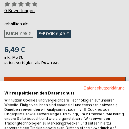
Bewertung::
0%
0
Bewertungen
erhältlich als:
BUCH
7,95 €
E-BOOK
6,49 €
6,49 €
inkl. MwSt.
sofort verfügbar als Download
IN DEN WARENKORB
Datenschutzerklärung
Wir respektieren den Datenschutz
Auf die Merkliste
Wir nutzen Cookies und vergleichbare Technologien auf unserer
Website. Einige von ihnen sind essenziell und technisch notwendig.
Titel bewerten
Daneben verwenden wir Analysemethoden (z. B. Cookies oder
Fingerprints sowie serverseitiges Tracking), um zu messen, wie häufig
unsere Seite besucht und wie sie genutzt wird. Wir verwenden
Trackingtechnologien zu Marketingzwecken und setzen hierzu
serverseitiges Tracking sowie auch Drittanbieter ein, wodurch ggf.