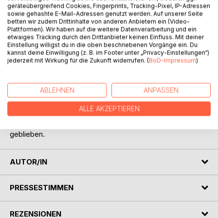
geräteübergreifend Cookies, Fingerprints, Tracking-Pixel, IP-Adressen
sowie gehashte E-Mail-Adressen genutzt werden. Auf unserer Seite
betten wir zudem Drittinhalte von anderen Anbietern ein (Video-
Plattformen). Wir haben auf die weitere Datenverarbeitung und ein
BESCHREIBUNG
etwaiges Tracking durch den Drittanbieter keinen Einfluss. Mit deiner
Einstellung willigst du in die oben beschriebenen Vorgänge ein. Du
kannst deine Einwilligung (z. B. im Footer unter „Privacy-Einstellungen“)
jederzeit mit Wirkung für die Zukunft widerrufen. (
BoD-Impressum
)
Im Märchen und im Roman kriegt das Mädchen zuletzt den
Prinzen doch und sie leben glücklich und zufrieden bis an
ihr seliges Ende. In diesen zehn kurzen Geschichten jedoch
ABLEHNEN
ANPASSEN
bleibt die Traumfrau ein Traum; lenkt eine falsche
Entscheidungen, oder die richtige zur falschen Zeit, das
ALLE AKZEPTIEREN
Leben in ungewollte Bahnen; gehen Wünsche nicht in
Erfüllung und falls doch, wären sie besser unerfüllt
geblieben.
AUTOR/IN
PRESSESTIMMEN
REZENSIONEN