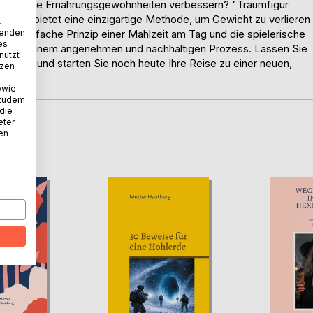
zeitig Ihre Ernährungsgewohnheiten verbessern? "Traumfigur
derung" bietet eine einzigartige Methode, um Gewicht zu verlieren
.
wenden
as einfache Prinzip einer Mahlzeit am Tag und die spielerische
es
en zu einem angenehmen und nachhaltigen Prozess. Lassen Sie
nutzt
irieren und starten Sie noch heute Ihre Reise zu einer neuen,
tzen
owie
 zudem
 die
eter
nen
D