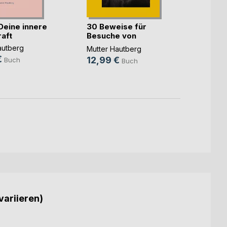
eine innere
30 Beweise für
Jesus
aft
Besuche von
ein A
Zeitrei(...)
autberg
Mutter
Mutter Hautberg
€
12,9
12,99 €
Buch
Buch
variieren)