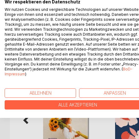
Möchten Sie Ihre Traumfigur erreichen und gleich
Wir respektieren den Datenschutz
durch Zufall - Garantierte ultimative Gewichtsmin
Wir nutzen Cookies und vergleichbare Technologien auf unserer Website
Einige von ihnen sind essenziell und technisch notwendig. Daneben ver
und eine gesunde Lebensweise zu fördern. Durch d
wir Analysemethoden (z. B. Cookies oder Fingerprints sowie serverseitig
Auswahl zwischen zwei Speisen wird das Abnehm
Tracking), um zu messen, wie häufig unsere Seite besucht und wie sie ge
sich von Mutter Hautbergs innovativem Ansatz insp
wird. Wir verwenden Trackingtechnologien zu Marketingzwecken und se
gesünderen Version von sich selbst!
hierzu serverseitiges Tracking sowie auch Drittanbieter ein, wodurch ggf.
geräteübergreifend Cookies, Fingerprints, Tracking-Pixel, IP-Adressen s
gehashte E-Mail-Adressen genutzt werden. Auf unserer Seite betten wir
Drittinhalte von anderen Anbietern ein (Video-Plattformen). Wir haben auf
weitere Datenverarbeitung und ein etwaiges Tracking durch den Drittanbi
keinen Einfluss. Mit deiner Einstellung willigst du in die oben beschriebe
WEITERE TITEL BEI
Bo
Vorgänge ein. Du kannst deine Einwilligung (z. B. im Footer unter „Privacy-
Einstellungen“) jederzeit mit Wirkung für die Zukunft widerrufen. (
BoD-
Impressum
)
ABLEHNEN
ANPASSEN
ALLE AKZEPTIEREN