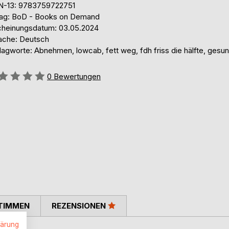
N-13: 9783759722751
lag: BoD - Books on Demand
cheinungsdatum: 03.05.2024
ache: Deutsch
lagworte: Abnehmen, lowcab, fett weg, fdh friss die hälfte, gesu
ertung::
0
Bewertungen
TIMMEN
REZENSIONEN
lärung