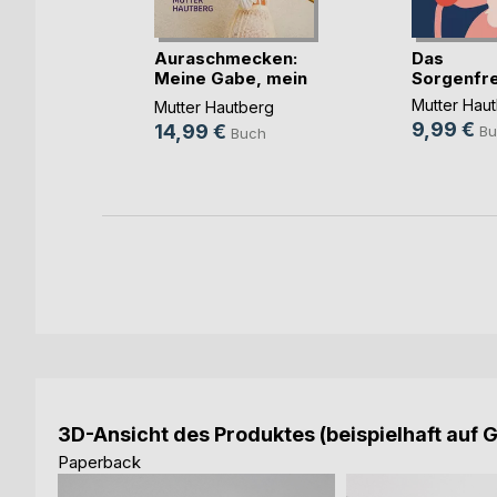
nde ein
Auraschmecken:
Das
 tragen
Meine Gabe, mein
Sorgenfr
Weg
erg
Mutter Hau
Mutter Hautberg
9,99 €
14,99 €
h
Bu
Buch
3D-Ansicht des Produktes (beispielhaft auf 
Paperback