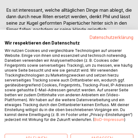
Es ist interessant, welche alltäglichen Dinge man ablegt, die
dann durch neue Riten ersetzt werden, denkt Phil und lässt
seine zur Kugel geformten Papiertücher hinter sich in den
Eimer fallen, nachdem er seine Hände gründlich
desinfizierte. Da liegt sie nun vor ihm, so blass und zur
Datenschutzerklärung
leblosen Salzsäule erstarrt. Wie ein aus Wachs geformter
Wir respektieren den Datenschutz
Mensch aus dem Kabinett der Madame Tussauds. Wie
Wir nutzen Cookies und vergleichbare Technologien auf unserer
Schneewittchen, die in ihrem gläsernen Sarg im Bann eines
Website. Einige von ihnen sind essenziell und technisch notwendig.
Daneben verwenden wir Analysemethoden (z. B. Cookies oder
bösen Fluches gefangen liegt. Sein Blick gleitet feinfühlig
Fingerprints sowie serverseitiges Tracking), um zu messen, wie häufig
über ihren zerbrechlichen Körper, der augenscheinlich als
unsere Seite besucht und wie sie genutzt wird. Wir verwenden
leere Hülle zurück blieb, als ihre Seele sich von ihm löste
Trackingtechnologien zu Marketingzwecken und setzen hierzu
serverseitiges Tracking sowie auch Drittanbieter ein, wodurch ggf.
und nun in ungeahnten Sphären schwebt.
geräteübergreifend Cookies, Fingerprints, Tracking-Pixel, IP-Adressen
sowie gehashte E-Mail-Adressen genutzt werden. Auf unserer Seite
Zwischen Leben und Tot gibt es vielleicht etwas was sich
betten wir zudem Drittinhalte von anderen Anbietern ein (Video-
Plattformen). Wir haben auf die weitere Datenverarbeitung und ein
nur den Menschen die besonders empfindsam,
etwaiges Tracking durch den Drittanbieter keinen Einfluss. Mit deiner
leichtgläubig oder ein wenig naiv sind öffnet.
Einstellung willigst du in die oben beschriebenen Vorgänge ein. Du
kannst deine Einwilligung (z. B. im Footer unter „Privacy-Einstellungen“)
Dramatisch endet mit einem Unfall das, was gerade erst
jederzeit mit Wirkung für die Zukunft widerrufen. (
BoD-Impressum
)
begann, ein Leben, eine Liebe und doch birgt sich hinter
jedem schicksalhaften Ende ein Neuanfang.