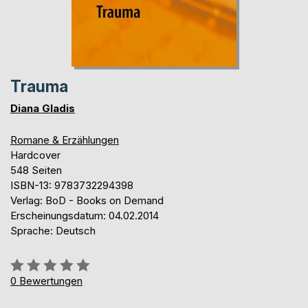
Trauma
Diana Gladis
Romane & Erzählungen
Hardcover
548 Seiten
ISBN-13: 9783732294398
Verlag: BoD - Books on Demand
Erscheinungsdatum: 04.02.2014
Sprache: Deutsch
Bewertung::
0%
0
Bewertungen