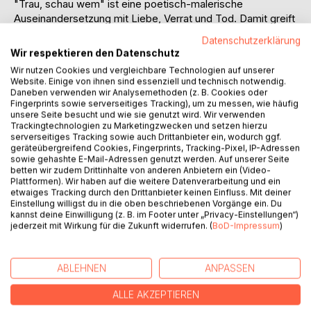
"Trau, schau wem" ist eine poetisch-malerische
Auseinandersetzung mit Liebe, Verrat und Tod. Damit greift
Uri Bülbül sein klassisches Arbeits- und Themenmotiv um
Datenschutzerklärung
Ophelias Tod, Dantons Verzweiflung an der Sein-Schein-
Wir respektieren den Datenschutz
Dialektik und unser aller persönliches Fragezeichen Was ist
Wir nutzen Cookies und vergleichbare Technologien auf unserer
Liebe? erneut auf und verarbeitet politische,
Website. Einige von ihnen sind essenziell und technisch notwendig.
philosophische und poetische Überlegungen im Labyrinth
Daneben verwenden wir Analysemethoden (z. B. Cookies oder
Fingerprints sowie serverseitiges Tracking), um zu messen, wie häufig
der Vernunft.
unsere Seite besucht und wie sie genutzt wird. Wir verwenden
Eine ordentliche Prise Liebesschmerz darf dabei auf gar
Trackingtechnologien zu Marketingzwecken und setzen hierzu
keinen Fall fehlen.
serverseitiges Tracking sowie auch Drittanbieter ein, wodurch ggf.
geräteübergreifend Cookies, Fingerprints, Tracking-Pixel, IP-Adressen
Malüe geht den Metaphern und Bildern malerisch
sowie gehashte E-Mail-Adressen genutzt werden. Auf unserer Seite
entlarvend und ironisch auf den Grund und setzt seine
betten wir zudem Drittinhalte von anderen Anbietern ein (Video-
eigenen Betrachtungen neu hinzu, diese wiederum der
Plattformen). Wir haben auf die weitere Datenverarbeitung und ein
Texter verbal zu illustrieren beginnt. So entsteht eine
etwaiges Tracking durch den Drittanbieter keinen Einfluss. Mit deiner
Einstellung willigst du in die oben beschriebenen Vorgänge ein. Du
Kooperation zwischen Maler und Texter und wird zu einer
kannst deine Einwilligung (z. B. im Footer unter „Privacy-Einstellungen“)
poetischen Symbiose von Wort und Bild.
jederzeit mit Wirkung für die Zukunft widerrufen. (
BoD-Impressum
)
AUTOR/IN
ABLEHNEN
ANPASSEN
ALLE AKZEPTIEREN
PRESSESTIMMEN