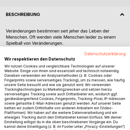
BESCHREIBUNG
Veränderungen bestimmen seit jeher das Leben der
Menschen. Oft werden viele Menschen leider zu einem
Spielball von Veränderungen.
Die Vineyard Management Consulting versteht unter
Datenschutzerklärung
Transition Management, den Veränderungsprozesse aktiv
Wir respektieren den Datenschutz
gesteuert und auf den Menschen in dieser Veränderung
Wir nutzen Cookies und vergleichbare Technologien auf unserer
fokussiert umzusetzen.
Website. Einige von ihnen sind essenziell und technisch notwendig.
Die Veränderung und Kommunikation dazu ist dabei immer
Daneben verwenden wir Analysemethoden (z. B. Cookies oder
"Chef-Sache". Vor allem die Versicherungsbranche steht
Fingerprints sowie serverseitiges Tracking), um zu messen, wie häufig
unsere Seite besucht und wie sie genutzt wird. Wir verwenden
nach den Banken vor grundlegenderen Veränderungen als
Trackingtechnologien zu Marketingzwecken und setzen hierzu
je zuvor.
serverseitiges Tracking sowie auch Drittanbieter ein, wodurch ggf.
Ebenso versprechen die Möglichkeiten aber auch der
geräteübergreifend Cookies, Fingerprints, Tracking-Pixel, IP-Adressen
sowie gehashte E-Mail-Adressen genutzt werden. Auf unserer Seite
globale Druck in der Wertschöpfungskette zur
betten wir zudem Drittinhalte von anderen Anbietern ein (Video-
sogenannten Industrie 4.0 einen sehr großen Bedarf an
Plattformen). Wir haben auf die weitere Datenverarbeitung und ein
Gestaltung dieser Veränderungen.
etwaiges Tracking durch den Drittanbieter keinen Einfluss. Mit deiner
Dieses Buch möchte Ihnen Erfahrungen, Methoden und
Einstellung willigst du in die oben beschriebenen Vorgänge ein. Du
kannst deine Einwilligung (z. B. im Footer unter „Privacy-Einstellungen“)
Trends zur Umsetzung und Begleitung von Veränderungen