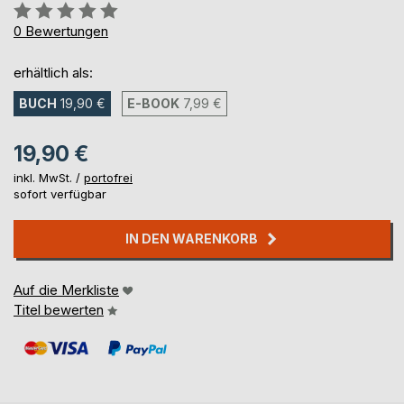
Bewertung::
0%
0
Bewertungen
erhältlich als:
BUCH
19,90 €
E-BOOK
7,99 €
19,90 €
inkl. MwSt. /
portofrei
sofort verfügbar
IN DEN WARENKORB
Auf die Merkliste
Titel bewerten