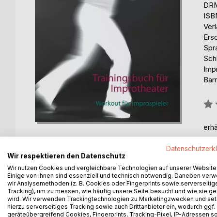
DRM
ISB
Ver
Ers
Spr
Schl
Imp
Barr
Bew
0%
erhä
Datenschutzerk
Wir respektieren den Datenschutz
Wir nutzen Cookies und vergleichbare Technologien auf unserer Website
Einige von ihnen sind essenziell und technisch notwendig. Daneben ver
wir Analysemethoden (z. B. Cookies oder Fingerprints sowie serverseitig
BESCHREIBUNG
AUTOR/IN
PRESSES
Tracking), um zu messen, wie häufig unsere Seite besucht und wie sie ge
wird. Wir verwenden Trackingtechnologien zu Marketingzwecken und se
hierzu serverseitiges Tracking sowie auch Drittanbieter ein, wodurch ggf.
Das Trainingsbuch für Improtheater trainiert und
geräteübergreifend Cookies, Fingerprints, Tracking-Pixel, IP-Adressen s