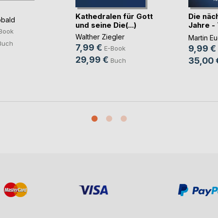
Kathedralen für Gott
Die näc
bald
und seine Die(...)
Jahre -
Book
Ever
Walther Ziegler
Martin Eu
Buch
7,99 €
9,99 €
E-Book
29,99 €
35,00 
Buch