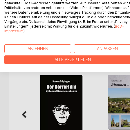
Spontanität, Kreativität und Schlagfertigkeit auc
gehashte E-Mail-Adressen genutzt werden. Auf unserer Seite betten wir
Drittinhalte von anderen Anbietern ein (Video-Plattformen). Wir haben auf
weitere Datenverarbeitung und ein etwaiges Tracking durch den Drittanbi
Im Buch finden Improtrainer, Gruppen und Interes
keinen Einfluss. Mit deiner Einstellung willigst du in die oben beschriebe
miteinander spielen, aufeinander achten und kreat
Vorgänge ein. Du kannst deine Einwilligung (z. B. im Footer unter „Privacy-
Einstellungen“) jederzeit mit Wirkung für die Zukunft widerrufen. (
BoD-
Impressum
)
Für wen geeignet: Anfänger, Trainer von Improgr
ABLEHNEN
ANPASSEN
WEITERE TITEL BEI
Bo
ALLE AKZEPTIEREN