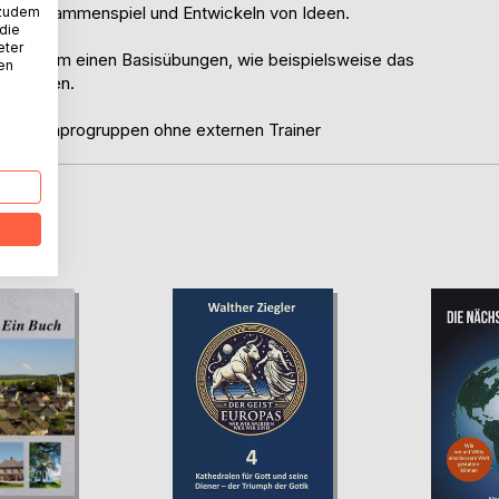
h das Zusammenspiel und Entwickeln von Ideen.
 zudem
 die
eter
sierte zum einen Basisübungen, wie beispielsweise das
nen
iv werden.
uppen, Improgruppen ohne externen Trainer
D