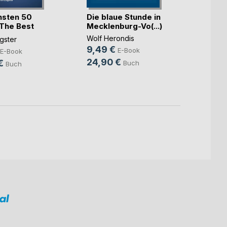
Hamb
hsten 50
Die blaue Stunde in
Zehnt
 The Best
Mecklenburg-Vo(...)
Thunar
Wolf Herondis
gster
18,9
9,49 €
E-Book
E-Book
35,9
24,90 €
€
Buch
Buch