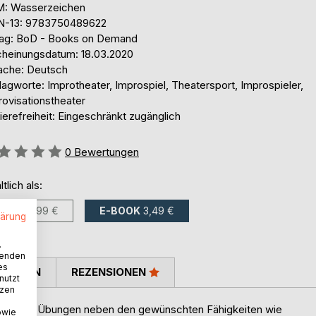
: Wasserzeichen
N-13: 9783750489622
lag: BoD - Books on Demand
cheinungsdatum: 18.03.2020
ache: Deutsch
agworte: Improtheater, Improspiel, Theatersport, Improspieler,
rovisationstheater
ierefreiheit: Eingeschränkt zugänglich
ertung::
0
Bewertungen
ltlich als:
BUCH
5,99 €
E-BOOK
3,49 €
lärung
.
wenden
es
TIMMEN
REZENSIONEN
nutzt
tzen
 stärkt mit Übungen neben den gewünschten Fähigkeiten wie
owie