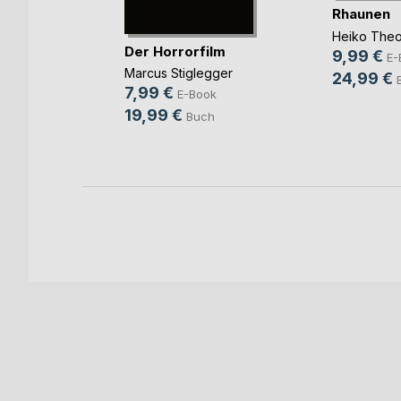
Rhaunen
ingen!
Heiko Theo
Der Horrorfilm
annes
9,99 €
E-
Marcus Stiglegger
24,99 €
ook
7,99 €
E-Book
ch
19,99 €
Buch