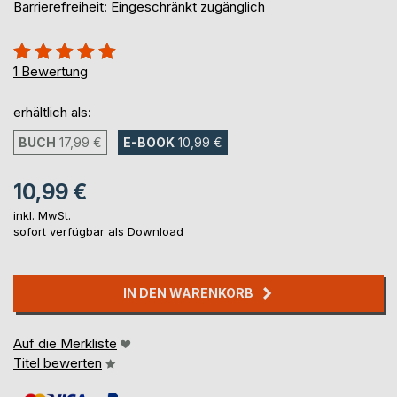
Barrierefreiheit: Eingeschränkt zugänglich
Bewertung::
100%
1
Bewertung
erhältlich als:
BUCH
17,99 €
E-BOOK
10,99 €
10,99 €
inkl. MwSt.
sofort verfügbar als Download
IN DEN WARENKORB
Auf die Merkliste
Titel bewerten