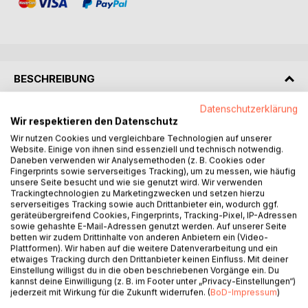
BESCHREIBUNG
Datenschutzerklärung
Es ist doch ganz einfach:
Wir respektieren den Datenschutz
Jeder möchte muskulös sein und geht dafür etwas pumpen
Wir nutzen Cookies und vergleichbare Technologien auf unserer
und trinkt fleißig seine Proteinshakes. Die Trainingspläne
Website. Einige von ihnen sind essenziell und technisch notwendig.
Daneben verwenden wir Analysemethoden (z. B. Cookies oder
besorgen wir uns im Internet, schauen uns dazu auf
Fingerprints sowie serverseitiges Tracking), um zu messen, wie häufig
Youtube ein paar Trainingsvideos an oder fragen einen
unsere Seite besucht und wie sie genutzt wird. Wir verwenden
Freund, der sich damit auskennt. Da kann doch eigentlich
Trackingtechnologien zu Marketingzwecken und setzen hierzu
nichts mehr schief gehen, oder? Oder vielleicht doch?
serverseitiges Tracking sowie auch Drittanbieter ein, wodurch ggf.
geräteübergreifend Cookies, Fingerprints, Tracking-Pixel, IP-Adressen
Woran liegt es denn, dass wir trotz unbegrenztem Zugang
sowie gehashte E-Mail-Adressen genutzt werden. Auf unserer Seite
zu Informationen rund um das Training mit Gewichten,
betten wir zudem Drittinhalte von anderen Anbietern ein (Video-
scheinbar mehr ungelöste Fragen haben, als es eigentlich
Plattformen). Wir haben auf die weitere Datenverarbeitung und ein
etwaiges Tracking durch den Drittanbieter keinen Einfluss. Mit deiner
der Fall sein dürfte? Eine ultimative Lösung wird es nicht
Einstellung willigst du in die oben beschriebenen Vorgänge ein. Du
geben - aber auf gut 400 Seiten findest du alles, was du
kannst deine Einwilligung (z. B. im Footer unter „Privacy-Einstellungen“)
benötigst, um das Spiel zu deinen Gunsten zu entscheiden:
jederzeit mit Wirkung für die Zukunft widerrufen. (
BoD-Impressum
)
(1) Die Analyse, Vergleiche und Bewertung der