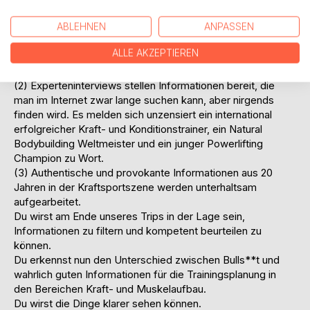
erfolgreichsten Kraftsport-Trainingsprogramme, die jemals
entwickelt wurden. Kein Autor hat bisher diese Systeme in
ABLEHNEN
ANPASSEN
einem deutschsprachigen Werk zusammengestellt und
ALLE AKZEPTIEREN
besprochen. Zusätzlich gibt es verständliche Erklärungen
zu den wichtigsten Periodisierungsformen im Krafttraining.
(2) Experteninterviews stellen Informationen bereit, die
man im Internet zwar lange suchen kann, aber nirgends
finden wird. Es melden sich unzensiert ein international
erfolgreicher Kraft- und Konditionstrainer, ein Natural
Bodybuilding Weltmeister und ein junger Powerlifting
Champion zu Wort.
(3) Authentische und provokante Informationen aus 20
Jahren in der Kraftsportszene werden unterhaltsam
aufgearbeitet.
Du wirst am Ende unseres Trips in der Lage sein,
Informationen zu filtern und kompetent beurteilen zu
können.
Du erkennst nun den Unterschied zwischen Bulls**t und
wahrlich guten Informationen für die Trainingsplanung in
den Bereichen Kraft- und Muskelaufbau.
Du wirst die Dinge klarer sehen können.