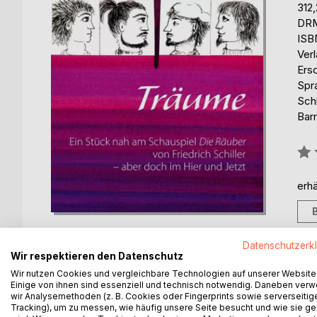
312
DRM
ISB
Ver
Ers
Spr
Schl
Barr
Bew
0%
erhä
Datenschutzerk
Wir respektieren den Datenschutz
Wir nutzen Cookies und vergleichbare Technologien auf unserer Website
BESCHREIBUNG
AUTOR/IN
PRESSES
Einige von ihnen sind essenziell und technisch notwendig. Daneben ver
wir Analysemethoden (z. B. Cookies oder Fingerprints sowie serverseitig
Tracking), um zu messen, wie häufig unsere Seite besucht und wie sie ge