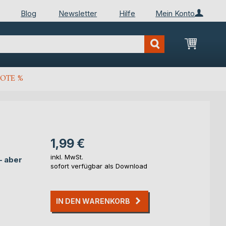
Blog
Newsletter
Hilfe
Mein Konto
Mein Wa
OTE %
1,99 €
inkl. MwSt.
– aber
sofort verfügbar als Download
IN DEN WARENKORB