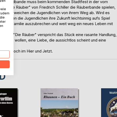
tzen
lte Jugendbande muss beim kommenden Stadtfest in der vom
ls "Die Räuber" von Friedrich Schiller die Räuberbande spielen,
owie
erwartet weichen die Jugendlichen von ihrem Weg ab. Wird es
 zudem
 die
er werden die Jugendlichen ihre Zukunft leichtsinnig aufs Spiel
eter
vativen Familie auszubrechen und weit weg ein neues Leben mit
nen
chillers "Die Räuber" verspricht das Stück eine rasante Handlung,
hsetzen wollen, eine Liebe, die aussichtlos scheint und eine
 aber doch im Hier und Jetzt.
D