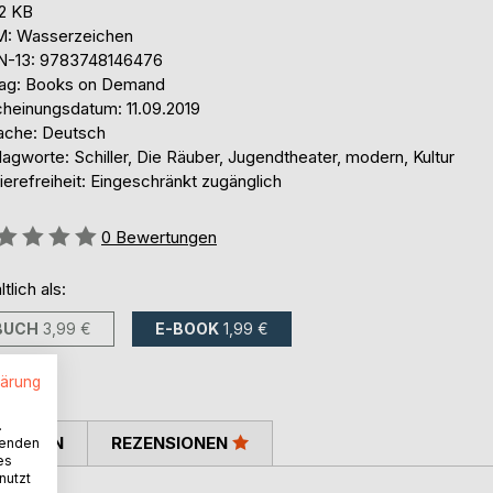
,2 KB
: Wasserzeichen
N-13: 9783748146476
lag: Books on Demand
cheinungsdatum: 11.09.2019
ache: Deutsch
agworte: Schiller, Die Räuber, Jugendtheater, modern, Kultur
ierefreiheit: Eingeschränkt zugänglich
ertung::
0
Bewertungen
ltlich als:
BUCH
3,99 €
E-BOOK
1,99 €
lärung
.
TIMMEN
REZENSIONEN
wenden
es
nutzt