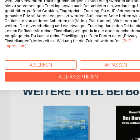
wird. Wir verwenden Trackingtechnologien zu Marketingzwecken und se
Eine vom Jugendgericht auf Bewährung verurtei
hierzu serverseitiges Tracking sowie auch Drittanbieter ein, wodurch ggf.
Jugendtheater geplanten Aufführung des Schauspie
geräteübergreifend Cookies, Fingerprints, Tracking-Pixel, IP-Adressen s
damit die Bewährung auch weiterhin gilt. Doch un
gehashte E-Mail-Adressen genutzt werden. Auf unserer Seite betten wir
Drittinhalte von anderen Anbietern ein (Video-Plattformen). Wir haben auf
ihnen gelingen, ihre Rollen trotzdem zu spielen od
weitere Datenverarbeitung und ein etwaiges Tracking durch den Drittanbi
setzen? Wird Aicha es schaffen, aus ihrer konser
keinen Einfluss. Mit deiner Einstellung willigst du in die oben beschriebe
Max zu beginnen?
Vorgänge ein. Du kannst deine Einwilligung (z. B. im Footer unter „Privacy-
Einstellungen“) jederzeit mit Wirkung für die Zukunft widerrufen. (
BoD-
Übertragbar in die heutige Zeit und angelehnt an S
Impressum
)
Verrat an Freunde, Charaktere, die ihre Ideen durc
zeitlos aktuelle Geschichte.
Karl Moors Räuberbande als Gang heutiger Tage ...
ABLEHNEN
ANPASSEN
ALLE AKZEPTIEREN
WEITERE TITEL BEI
Bo