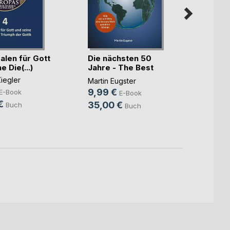
alen für Gott
Die nächsten 50
Die b
e Die(...)
Jahre - The Best
Meckl
Ever
iegler
Wolf H
Martin Eugster
9,49
9,99 €
E-Book
E-Book
€
24,9
35,00 €
Buch
Buch