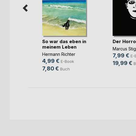
- New
1
So war das eben in
Der Horro
r
meinem Leben
Marcus Sti
ok
Hermann Richter
7,99 €
E-
4,99 €
E-Book
19,99 €
B
7,80 €
Buch