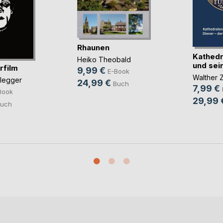
Rhaunen
Kathedr
Heiko Theobald
und sein
rfilm
9,99 €
E-Book
Walther Z
glegger
24,99 €
Buch
7,99 €
Book
29,99 
uch