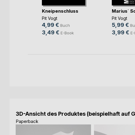
Kneipenschluss
Marius´ S
Pit Vogt
Pit Vogt
4,99 €
5,99 €
Buch
Bu
3,49 €
3,99 €
ok
E-Book
E-
3D-Ansicht des Produktes (beispielhaft auf 
Paperback