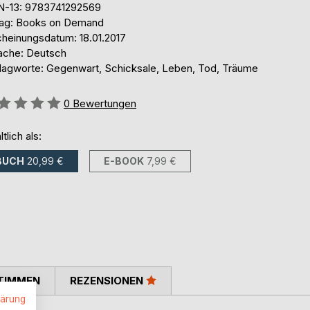
N-13: 9783741292569
lag: Books on Demand
cheinungsdatum: 18.01.2017
ache: Deutsch
lagworte: Gegenwart, Schicksale, Leben, Tod, Träume
ertung::
0
Bewertungen
ltlich als:
BUCH
20,99 €
E-BOOK
7,99 €
TIMMEN
REZENSIONEN
lärung