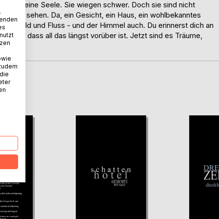
 durch deine Seele. Sie wiegen schwer. Doch sie sind nicht
.
llst sie sehen. Da, ein Gesicht, ein Haus, ein wohlbekanntes
wenden
 Wald, Feld und Fluss - und der Himmel auch. Du erinnerst dich an
es
 weißt, dass all das längst vorüber ist. Jetzt sind es Träume,
nutzt
tzen
owie
 zudem
 die
eter
D
nen