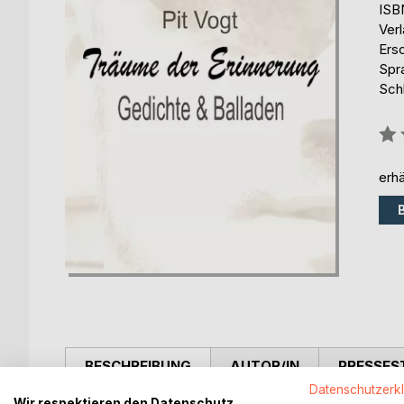
ISB
Ver
Ers
Spr
Sch
Bew
0%
erhä
BESCHREIBUNG
AUTOR/IN
PRESSES
Datenschutzerk
Wir respektieren den Datenschutz