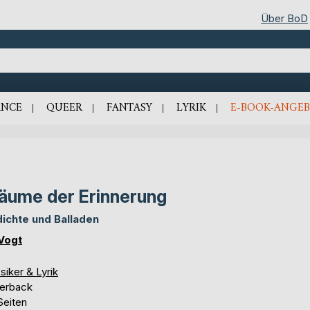
Über BoD
NCE
QUEER
FANTASY
LYRIK
E-BOOK-ANGEB
äume der Erinnerung
ichte und Balladen
 Vogt
siker & Lyrik
erback
Seiten