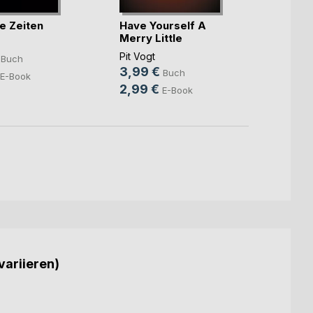
e Zeiten
Have Yourself A
Engel
Merry Little
Pit Vog
Christmas
Pit Vogt
5,99
Buch
3,99 €
Buch
3,99
E-Book
2,99 €
E-Book
variieren)