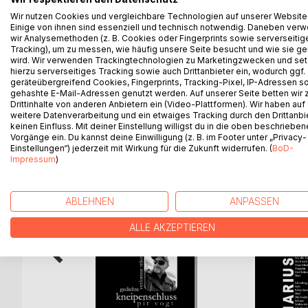
Es ist Nacht - und es ist Tag. Erinnerungen ziehen
Wir nutzen Cookies und vergleichbare Technologien auf unserer Website
schlimm. Es sind die Etappen deines Lebens. Du wi
Einige von ihnen sind essenziell und technisch notwendig. Daneben ver
Wort! Und schon ist es vorbei - so still liegen nun
wir Analysemethoden (z. B. Cookies oder Fingerprints sowie serverseitig
das Leben. Es ist schwer, doch auch leicht. Und du
Tracking), um zu messen, wie häufig unsere Seite besucht und wie sie ge
wird. Wir verwenden Trackingtechnologien zu Marketingzwecken und se
Träume der Erinnerung.
hierzu serverseitiges Tracking sowie auch Drittanbieter ein, wodurch ggf.
geräteübergreifend Cookies, Fingerprints, Tracking-Pixel, IP-Adressen s
gehashte E-Mail-Adressen genutzt werden. Auf unserer Seite betten wir
Drittinhalte von anderen Anbietern ein (Video-Plattformen). Wir haben auf
weitere Datenverarbeitung und ein etwaiges Tracking durch den Drittanbi
WEITERE TITEL BEI
Bo
keinen Einfluss. Mit deiner Einstellung willigst du in die oben beschriebe
Vorgänge ein. Du kannst deine Einwilligung (z. B. im Footer unter „Privacy-
Einstellungen“) jederzeit mit Wirkung für die Zukunft widerrufen. (
BoD-
Impressum
)
ABLEHNEN
ANPASSEN
ALLE AKZEPTIEREN