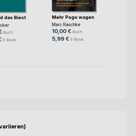
Mehr Pogo wagen
d das Biest
Trotz
Marc Raschke
ücker
Dr. med
10,00 €
Wiega
€
Buch
Buch
11,99
5,99 €
€
E-Book
E-Book
7,99
variieren)