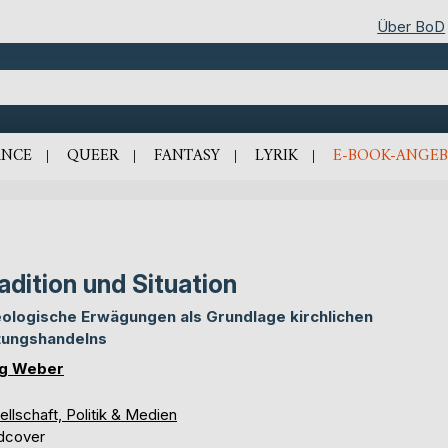
Über BoD
NCE
QUEER
FANTASY
LYRIK
E-BOOK-ANGEB
adition und Situation
ologische Erwägungen als Grundlage kirchlichen
tungshandelns
g Weber
llschaft, Politik & Medien
dcover