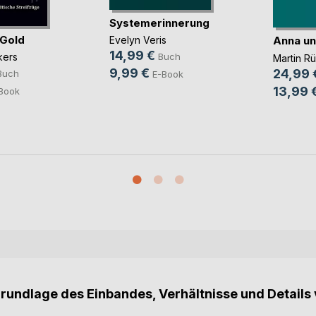
Systemerinnerung
 Gold
Anna un
Evelyn Veris
14,99 €
kers
Buch
Martin R
9,99 €
24,99 
Buch
E-Book
13,99 
Book
Grundlage des Einbandes, Verhältnisse und Details 