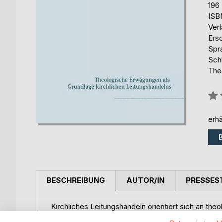
196
ISB
Ver
Ers
Spr
Schl
The
Bew
0%
erhä
BESCHREIBUNG
AUTOR/IN
PRESSES
Kirchliches Leitungshandeln orientiert sich an the
begründete Leitung, die ihre Kriterien in theologi