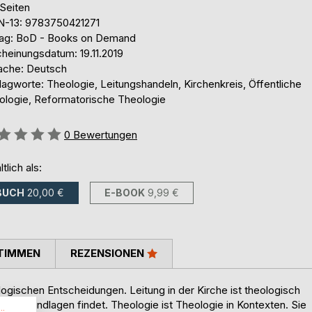
 Seiten
N-13: 9783750421271
lag: BoD - Books on Demand
cheinungsdatum: 19.11.2019
ache: Deutsch
agworte: Theologie, Leitungshandeln, Kirchenkreis, Öffentliche
ologie, Reformatorische Theologie
ertung::
0
Bewertungen
ltlich als:
BUCH
20,00 €
E-BOOK
9,99 €
TIMMEN
REZENSIONEN
ologischen Entscheidungen. Leitung in der Kirche ist theologisch
schen Grundlagen findet. Theologie ist Theologie in Kontexten. Sie