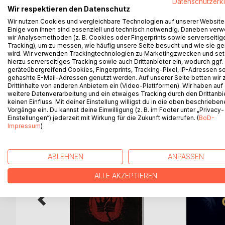
Datenschutzerk
bezieht sich auf ihre Tradition und äußert sich in i
Wir respektieren den Datenschutz
solche bezieht sie sich auf ihre Wurzeln in der re
Wir nutzen Cookies und vergleichbare Technologien auf unserer Website
Einige von ihnen sind essenziell und technisch notwendig. Daneben ver
In diesem Band sind Berichte enthalten, die ich se
wir Analysemethoden (z. B. Cookies oder Fingerprints sowie serverseitig
Tracking), um zu messen, wie häufig unsere Seite besucht und wie sie ge
vor der Kreissynode gehalten habe. In ihnen versu
wird. Wir verwenden Trackingtechnologien zu Marketingzwecken und se
Leitungshandelns auf der mittleren Ebene im Kont
hierzu serverseitiges Tracking sowie auch Drittanbieter ein, wodurch ggf.
geräteübergreifend Cookies, Fingerprints, Tracking-Pixel, IP-Adressen s
gehashte E-Mail-Adressen genutzt werden. Auf unserer Seite betten wir
Drittinhalte von anderen Anbietern ein (Video-Plattformen). Wir haben auf
weitere Datenverarbeitung und ein etwaiges Tracking durch den Drittanbi
WEITERE TITEL BEI
Bo
keinen Einfluss. Mit deiner Einstellung willigst du in die oben beschriebe
Vorgänge ein. Du kannst deine Einwilligung (z. B. im Footer unter „Privacy-
Einstellungen“) jederzeit mit Wirkung für die Zukunft widerrufen. (
BoD-
Impressum
)
ABLEHNEN
ANPASSEN
ALLE AKZEPTIEREN