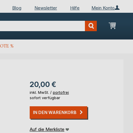
Blog
Newsletter
Hilfe
Mein Konto
Mein Wa
OTE %
20,00 €
inkl. MwSt. /
portofrei
sofort verfügbar
IN DEN WARENKORB
Auf die Merkliste