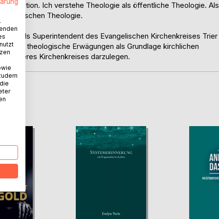
lärung
hrer Situation. Ich verstehe Theologie als öffentliche Theologie. Als
formatorischen Theologie.
.
wenden
it 2013 als Superintendent des Evangelischen Kirchenkreises Trier
es
nutzt
che ich, theologische Erwägungen als Grundlage kirchlichen
tzen
ext unseres Kirchenkreises darzulegen.
owie
 zudem
 die
eter
D
nen