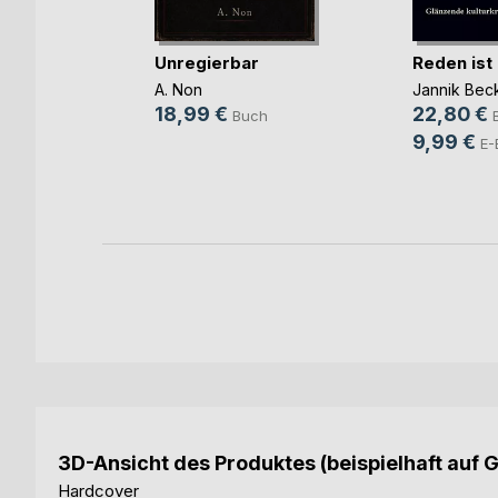
Unregierbar
Reden ist
ift zum
 Di(...)
A. Non
Jannik Bec
(Hrsg.)
18,99 €
22,80 €
Buch
9,99 €
h
E-
ok
3D-Ansicht des Produktes (beispielhaft auf 
Hardcover