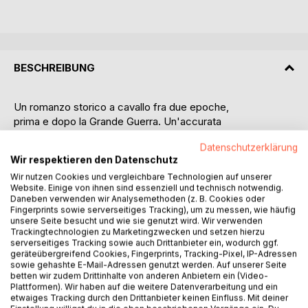
BESCHREIBUNG
Un romanzo storico a cavallo fra due epoche,
prima e dopo la Grande Guerra. Un'accurata
analisi psicologica ma soprattutto storica, per -
Datenschutzerklärung
mette di assistere alla fine di un mondo che
Wir respektieren den Datenschutz
getta uno sguardo sugli abissi futuri, sia da un
Wir nutzen Cookies und vergleichbare Technologien auf unserer
punto di vista politico che sociale: le prime avvisaglie
Website. Einige von ihnen sind essenziell und technisch notwendig.
di emancipazione femminile, la revi -
Daneben verwenden wir Analysemethoden (z. B. Cookies oder
sione del ruolo maschile anche se appena ac -
Fingerprints sowie serverseitiges Tracking), um zu messen, wie häufig
unsere Seite besucht und wie sie genutzt wird. Wir verwenden
cennata, i rivolgimenti che cambiano radical -
Trackingtechnologien zu Marketingzwecken und setzen hierzu
mente le suddivisioni politiche nella carta geografica,
serverseitiges Tracking sowie auch Drittanbieter ein, wodurch ggf.
soprattutto dell'Europa orientale. Ma
geräteübergreifend Cookies, Fingerprints, Tracking-Pixel, IP-Adressen
sowie gehashte E-Mail-Adressen genutzt werden. Auf unserer Seite
anche una storia di rapporti umani, fra uomini
betten wir zudem Drittinhalte von anderen Anbietern ein (Video-
e donne, come accade in tutte le regioni e le
Plattformen). Wir haben auf die weitere Datenverarbeitung und ein
epoche del mondo. E infine un esperimento az -
etwaiges Tracking durch den Drittanbieter keinen Einfluss. Mit deiner