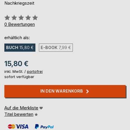
Nachkriegszeit
Bewertung::
0%
0
Bewertungen
erhältlich als:
BUCH
15,80 €
E-BOOK
7,99 €
15,80 €
inkl. MwSt. /
portofrei
sofort verfügbar
IN DEN WARENKORB
Auf die Merkliste
Titel bewerten