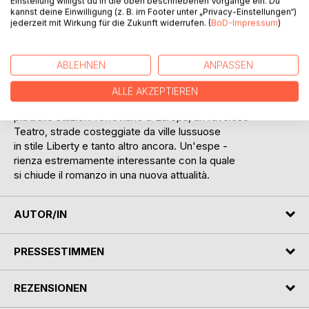
zardato, e cioè il tentativo di uscire dalla finzione
Einstellung willigst du in die oben beschriebenen Vorgänge ein. Du
kannst deine Einwilligung (z. B. im Footer unter „Privacy-Einstellungen“)
letteraria per entrare nella realtà del XXI
jederzeit mit Wirkung für die Zukunft widerrufen. (
BoD-Impressum
)
secolo, compiuto con un viaggio nell'attuale
Lemberg, dopo due Guerre mondiali, dopo tanti
sconvolgimenti politici, per incontrare una cit -
ABLEHNEN
ANPASSEN
tà che cerca una propria identità storica; una
città dove si scoprono parti di un grande passa -
ALLE AKZEPTIEREN
to anche culturale rappresentato da una delle
più belle stazioni ferroviarie d'Europa, un favoloso
Teatro, strade costeggiate da ville lussuose
in stile Liberty e tanto altro ancora. Un'espe -
rienza estremamente interessante con la quale
si chiude il romanzo in una nuova attualità.
AUTOR/IN
PRESSESTIMMEN
REZENSIONEN