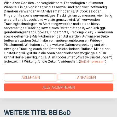
tower that stands between reality and the world of
Wir nutzen Cookies und vergleichbare Technologien auf unserer
creation, the land where dreams are born but also
Website. Einige von ihnen sind essenziell und technisch notwendig.
Daneben verwenden wir Analysemethoden (z. B. Cookies oder
nightmares.
Fingerprints sowie serverseitiges Tracking), um zu messen, wie häufig
unsere Seite besucht und wie sie genutzt wird. Wir verwenden
More information is available at :
Trackingtechnologien zu Marketingzwecken und setzen hierzu
serverseitiges Tracking sowie auch Drittanbieter ein, wodurch ggf.
geräteübergreifend Cookies, Fingerprints, Tracking-Pixel, IP-Adressen
https://regenassart.wixsite.com/apocrypha
sowie gehashte E-Mail-Adressen genutzt werden. Auf unserer Seite
betten wir zudem Drittinhalte von anderen Anbietern ein (Video-
Plattformen). Wir haben auf die weitere Datenverarbeitung und ein
etwaiges Tracking durch den Drittanbieter keinen Einfluss. Mit deiner
AUTOR/IN
Einstellung willigst du in die oben beschriebenen Vorgänge ein. Du
kannst deine Einwilligung (z. B. im Footer unter „Privacy-Einstellungen“)
jederzeit mit Wirkung für die Zukunft widerrufen. (
BoD-Impressum
)
PRESSESTIMMEN
REZENSIONEN
ABLEHNEN
ANPASSEN
ALLE AKZEPTIEREN
WEITERE TITEL BEI
BoD