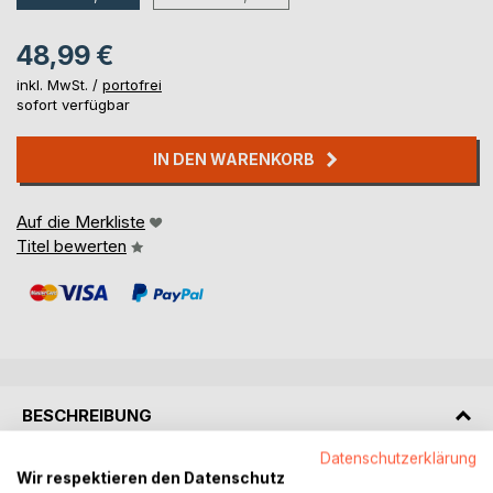
48,99 €
inkl. MwSt. /
portofrei
sofort verfügbar
IN DEN WARENKORB
Auf die Merkliste
Titel bewerten
BESCHREIBUNG
Datenschutzerklärung
The tower of Raziel follows 3 kids on their adventure to the
Wir respektieren den Datenschutz