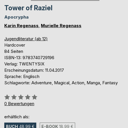
Tower of Raziel
Apocrypha
Karin Regenass
,
Murielle Regenass
Jugendliteratur (ab 12)
Hardcover
84 Seiten
ISBN-13: 9783740729196
Verlag: TWENTYSIX
Erscheinungsdatum: 11.04.2017
Sprache: Englisch
Schlagworte: Adventure, Magical, Action, Manga, Fantasy
Bewertung::
0%
0
Bewertungen
erhältlich als:
BUCH
48,99 €
E-BOOK
18,99 €