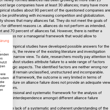
most large companies have at least 30 alliances; many have more
 empirical studies about 90 percent of the questioned companies ar
be proliferating with increasing competition and globalization.
lity shows that many alliances fail. They do not meet the goals of
for different reasons i.e. alliances do not perform as intended.
 and 70 percent of alliances fail. However, there is neither a
d success nor a managerial framework that would allow to
lärung
ell as empirical studies have developed possible answers for the
.
e factors, the review of the existing literature and investigation
wenden
g is of a narrow view. To date, researchers mostly pay attention t
es
ective. Most studies attribute failure to a wide range of factors
nutzt
tzen
 and strategic aspects. The identified factors are neither wrong nor
 that still remain unclassified, unstructured and incomparable.
owie
nceptual framework, the outcome is very limited in terms of
 zudem
 die
the literature on alliance failure does not provide an adequate vie
eter
ed factors.
nen
ltidimensional and systematic framework for the analysis of
e of the interdependence amongst different alliance failure
ces and the lack of a systematic and coherent understanding of the