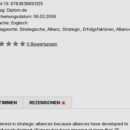
N-13: 9783838693125
lag: Diplom.de
cheinungsdatum: 06.02.2006
ache: Englisch
agworte: Strategische, Allianz, Strategic, Erfolgsfaktoren, Allianc
ertung::
0
Bewertungen
TIMMEN
REZENSIONEN
rest in strategic alliances because alliances have developed to
of newly formed alliances has been growing at more than 25