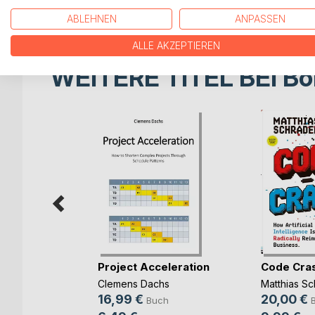
influencing factors of failure, […]
ABLEHNEN
ANPASSEN
ALLE AKZEPTIEREN
WEITERE TITEL BEI
Bo
rbereitung
Project Acceleration
Code Cra
(...)
Clemens Dachs
Matthias Sc
ut
16,99 €
20,00 €
Buch
ch