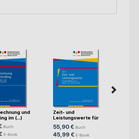
echnung und
Zeit- und
Künst
ng im (...)
Leistungswerte für
Intell
die K(...)
€
55,90 €
Buch
Buch
Mitte
Sven S
€
45,99 €
E-Book
E-Book
24,9