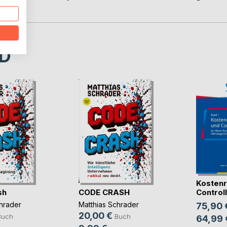
D
Kostenr
sh
CODE CRASH
Controlli
hrader
Matthias Schrader
75,90 
20,00 €
Buch
Buch
64,99 