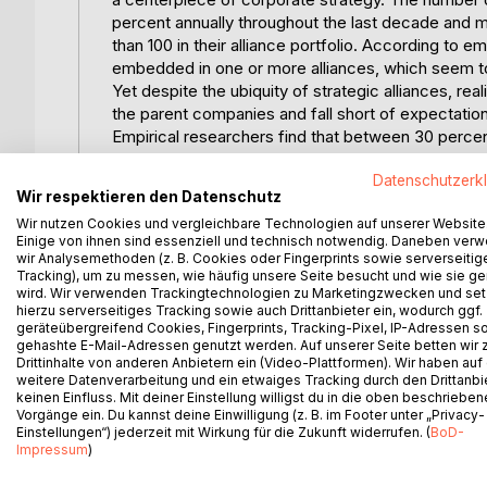
percent annually throughout the last decade and 
than 100 in their alliance portfolio. According to
embedded in one or more alliances, which seem to 
Yet despite the ubiquity of strategic alliances, rea
the parent companies and fall short of expectation 
Empirical researchers find that between 30 percent
comprehensiv understanding of alliance failure an
Datenschutzerk
improve alliance performance.
Wir respektieren den Datenschutz
Although a number of theoretical approaches as w
Wir nutzen Cookies und vergleichbare Technologien auf unserer Website
understanding of alliance failure by examining singl
Einige von ihnen sind essenziell und technisch notwendig. Daneben ver
into the different theories shows that the reasonin
wir Analysemethoden (z. B. Cookies oder Fingerprints sowie serverseitig
individual aspects, but do not hold a holistic persp
Tracking), um zu messen, wie häufig unsere Seite besucht und wie sie ge
wird. Wir verwenden Trackingtechnologien zu Marketingzwecken und se
including cultural, technical, financial, structural,
hierzu serverseitiges Tracking sowie auch Drittanbieter ein, wodurch ggf.
right but based on different assumptions and views
geräteübergreifend Cookies, Fingerprints, Tracking-Pixel, IP-Adressen s
Due to overlaps, imprecise terms and a missing co
gehashte E-Mail-Adressen genutzt werden. Auf unserer Seite betten wir
Drittinhalte von anderen Anbietern ein (Video-Plattformen). Wir haben auf
explanation of alliance failure and success. Thus, 
weitere Datenverarbeitung und ein etwaiges Tracking durch den Drittanbi
of the interdependence and system of the identifi
keinen Einfluss. Mit deiner Einstellung willigst du in die oben beschriebe
Furthermore, researchers have not developed a mu
Vorgänge ein. Du kannst deine Einwilligung (z. B. im Footer unter „Privacy-
alliance failure and success so far. The importanc
Einstellungen“) jederzeit mit Wirkung für die Zukunft widerrufen. (
BoD-
Impressum
)
factors is not reflected in the existing literature.
Due to the high rate of failure of strategic allian