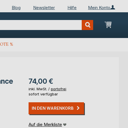
Blog
Newsletter
Hilfe
Mein Konto
Mein Wa
OTE %
ance
74,00 €
inkl. MwSt. /
portofrei
sofort verfügbar
IN DEN WARENKORB
Auf die Merkliste