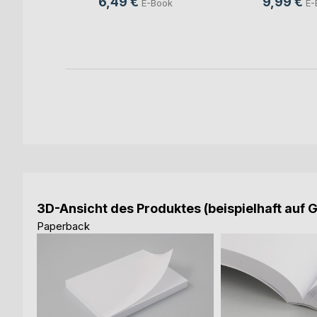
6,49 €
9,99 €
E-Book
E-
ook
3D-Ansicht des Produktes (beispielhaft auf 
Paperback