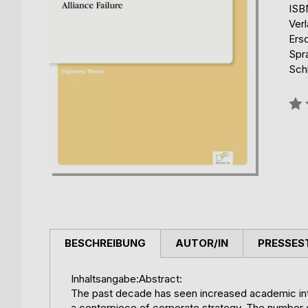
ISB
Ver
Ers
Spr
Schl
Bew
0%
BESCHREIBUNG
AUTOR/IN
PRESSES
Inhaltsangabe:Abstract:
The past decade has seen increased academic inte
a centerpiece of corporate strategy. The number 