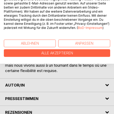
sowie gehashte E-Mail-Adressen genutzt werden. Auf unserer Seite
betten wir zudem Drittinhalte von anderen Anbietern ein (Video-
Plattformen). Wir haben auf die weitere Datenverarbeitung und ein
etwaiges Tracking durch den Drittanbieter keinen Einfluss. Mit deiner
Einstellung willigst du in die oben beschriebenen Vorgänge ein. Du
kannst deine Einwilligung (z. B. im Footer unter „Privacy-Einstellungen“)
jederzeit mit Wirkung für die Zukunft widerrufen. (
BoD-Impressum
)
BESCHREIBUNG
ABLEHNEN
ANPASSEN
Les opinions qui y sont décrites sont les miennes et je ne
les vois pas comme des influences ou que vous êtes
ALLE AKZEPTIEREN
d'accord. Je le verrais beaucoup plus comme un stimulant
à la discussion. Il se peut que tout cela semble radical,
mais nous vivons aussi à un tournant dans le temps où une
certaine flexibilité est requise.
AUTOR/IN
PRESSESTIMMEN
REZENSIONEN