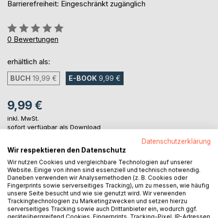
Barrierefreiheit: Eingeschränkt zugänglich
Bewertung::
0%
0
Bewertungen
erhältlich als:
BUCH
19,99 €
E-BOOK
9,99 €
9,99 €
inkl. MwSt.
sofort verfügbar als Download
Datenschutzerklärung
Wir respektieren den Datenschutz
IN DEN WARENKORB
Wir nutzen Cookies und vergleichbare Technologien auf unserer
Website. Einige von ihnen sind essenziell und technisch notwendig.
Daneben verwenden wir Analysemethoden (z. B. Cookies oder
Fingerprints sowie serverseitiges Tracking), um zu messen, wie häufig
Auf die Merkliste
unsere Seite besucht und wie sie genutzt wird. Wir verwenden
Titel bewerten
Trackingtechnologien zu Marketingzwecken und setzen hierzu
serverseitiges Tracking sowie auch Drittanbieter ein, wodurch ggf.
geräteübergreifend Cookies, Fingerprints, Tracking-Pixel, IP-Adressen