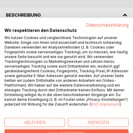
BESCHREIBUNG
Datenschutzerklärung
Wir respektieren den Datenschutz
Touch hunger: The feeling when the skin craves touch.
Wir nutzen Cookies und vergleichbare Technologien auf unserer
Just as the stomach craves food and the lungs crave air,
Website. Einige von ihnen sind essenziell und technisch notwendig.
the skin needs pleasant touch.
Daneben verwenden wir Analysemethoden (z. B. Cookies oder
Fingerprints sowie serverseitiges Tracking), um zu messen, wie häufig
This book is about the connection between caressing,
unsere Seite besucht und wie sie genutzt wird. Wir verwenden
Trackingtechnologien zu Marketingzwecken und setzen hierzu
cuddling and mental health. How does the biology behind it
serverseitiges Tracking sowie auch Drittanbieter ein, wodurch ggf.
work? Why is touch such a taboo? What happens when
geräteübergreifend Cookies, Fingerprints, Tracking-Pixel, IP-Adressen
there is a chronic lack of cuddling? And most importantly,
sowie gehashte E-Mail-Adressen genutzt werden. Auf unserer Seite
betten wir zudem Drittinhalte von anderen Anbietern ein (Video-
what can be done about it?
Plattformen). Wir haben auf die weitere Datenverarbeitung und ein
etwaiges Tracking durch den Drittanbieter keinen Einfluss. Mit deiner
Cuddle therapy is being studied as a solution to some of
Einstellung willigst du in die oben beschriebenen Vorgänge ein. Du
kannst deine Einwilligung (z. B. im Footer unter „Privacy-Einstellungen“)
our civilization's diseases (depression, burnout, loneliness).
jederzeit mit Wirkung für die Zukunft widerrufen. (
BoD-Impressum
)
What does it do, and whom can it help?
"Help yourself" is the best motto. That's why in this book
ABLEHNEN
ANPASSEN
you'll find instructions and suggestions for self-cuddling
when your skin feels hungry.