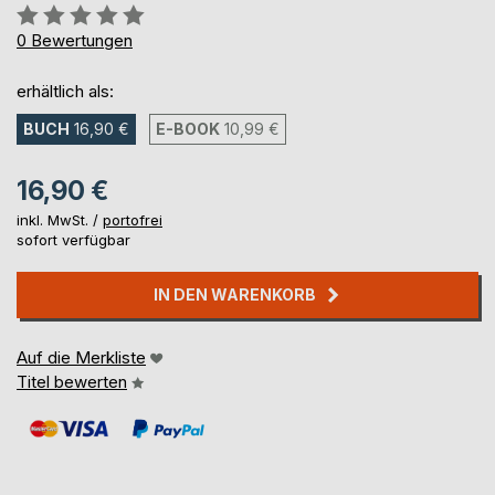
Bewertung::
0%
0
Bewertungen
erhältlich als:
BUCH
16,90 €
E-BOOK
10,99 €
16,90 €
inkl. MwSt. /
portofrei
sofort verfügbar
IN DEN WARENKORB
Auf die Merkliste
Titel bewerten