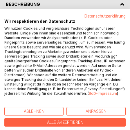
BESCHREIBUNG
Datenschutzerklärung
»Lauf. Lauf so weit du kannst. Denn ich werde dich jagen
Wir respektieren den Datenschutz
und ich werde dich finden. Selbst wenn ich dafür diese
Wir nutzen Cookies und vergleichbare Technologien auf unserer
gesamte Welt zu Staub zermahlen muss!«
Website. Einige von ihnen sind essenziell und technisch notwendig.
Daneben verwenden wir Analysemethoden (z. B. Cookies oder
Fingerprints sowie serverseitiges Tracking), um zu messen, wie häufig
Eben hat auf ihrem Weg durch die Unterwelten etwas
unsere Seite besucht und wie sie genutzt wird. Wir verwenden
gefunden, mit dem sie nie gerechnet hätte: Liebe. Doch
Trackingtechnologien zu Marketingzwecken und setzen hierzu
serverseitiges Tracking sowie auch Drittanbieter ein, wodurch ggf.
während sie noch versucht ihre Gefühle zu ordnen, ziehen
geräteübergreifend Cookies, Fingerprints, Tracking-Pixel, IP-Adressen
bereits dunkle Wolken über dem neu gewonnenen Glück
sowie gehashte E-Mail-Adressen genutzt werden. Auf unserer Seite
auf.
betten wir zudem Drittinhalte von anderen Anbietern ein (Video-
Plattformen). Wir haben auf die weitere Datenverarbeitung und ein
etwaiges Tracking durch den Drittanbieter keinen Einfluss. Mit deiner
Denn die Wege der Unterwelt sind tückisch und plötzlich
Einstellung willigst du in die oben beschriebenen Vorgänge ein. Du
finden sich die jungen Halbgötter im Zentrum eines Krieges
kannst deine Einwilligung (z. B. im Footer unter „Privacy-Einstellungen“)
wieder, dessen Ausgang das Schicksal einer ganzen Welt
jederzeit mit Wirkung für die Zukunft widerrufen. (
BoD-Impressum
)
entscheidet. Eben ist sich bewusst, dass sie darin leicht
mehr verlieren könnte als nur ihr Leben. Doch am Ende
ABLEHNEN
ANPASSEN
muss sie erkennen, dass die größte Gefahr von ganz
anderer Seite droht. Aus der Mitte der eigenen Gruppe.
ALLE AKZEPTIEREN