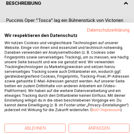
BESCHREIBUNG
Puccinis Oper "Tosca" lag ein Bühnenstück von Victorien
Sardou zu Grunde, das der Komponist in Mailand mit der
Datenschutzerklärung
berühmten Schauspielerin Sarah Bernhardt gesehen hatte.
Wir respektieren den Datenschutz
Es handelt sich teilweise um eine historische Begebenheit
Wir nutzen Cookies und vergleichbare Technologien auf unserer
zur Zeit Napoleons, um die Tragödie der namhaften
Website. Einige von ihnen sind essenziell und technisch notwendig.
Sängerin Floria Tosca. Nach vielen Bemühungen gelang es
Daneben verwenden wir Analysemethoden (z. B. Cookies oder
Fingerprints sowie serverseitiges Tracking), um zu messen, wie häufig
Puccini, Sardous Zustimmung für eine Oper mit diesem
unsere Seite besucht und wie sie genutzt wird. Wir verwenden
Inhalt zu bekommen, und 1900 fand in Rom die
Trackingtechnologien zu Marketingzwecken und setzen hierzu
Uraufführung von "Tosca" statt - mit einem
serverseitiges Tracking sowie auch Drittanbieter ein, wodurch ggf.
geräteübergreifend Cookies, Fingerprints, Tracking-Pixel, IP-Adressen
überwältigenden Erfolg für den Komponisten.
sowie gehashte E-Mail-Adressen genutzt werden. Auf unserer Seite
Kurt Pahlen stellt dem italienischen Text die an deutschen
betten wir zudem Drittinhalte von anderen Anbietern ein (Video-
Bühnen vielfach verwendete Übertragung des Librettos
Plattformen). Wir haben auf die weitere Datenverarbeitung und ein
gegenüber und begleitet das musikalische und das äußere
etwaiges Tracking durch den Drittanbieter keinen Einfluss. Mit deiner
Einstellung willigst du in die oben beschriebenen Vorgänge ein. Du
und innere dramatische Geschehen der Oper mit Hinweisen
kannst deine Einwilligung (z. B. im Footer unter „Privacy-Einstellungen“)
zu kompositorischer Struktur und Sinnzusammenhang. Eine
jederzeit mit Wirkung für die Zukunft widerrufen. (
BoD-Impressum
)
kurze Inhaltsangabe, ein Abriss der
Entstehungsgeschichte, Ausführungen zu Stoff und
Geschichte stellen das Werk in einen Zusammenhang mit
ABLEHNEN
ANPASSEN
dem Gesamtschaffen des Komponisten und seiner