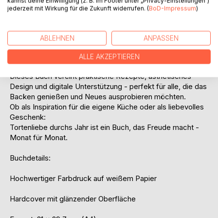
kannst deine Einwilligung (z. B. im Footer unter „Privacy-Einstellungen“)
jederzeit mit Wirkung für die Zukunft widerrufen. (
BoD-Impressum
)
Liebevoll gestaltete Seiten im großzügigen Format
Schritt-für-Schritt-Anleitungen mit Videounterstützung
ABLEHNEN
ANPASSEN
Ideal als Geschenk für alle, die mit Liebe backen
ALLE AKZEPTIEREN
Dieses Buch vereint praktische Rezepte, ästhetisches
Design und digitale Unterstützung - perfekt für alle, die das
Backen genießen und Neues ausprobieren möchten.
Ob als Inspiration für die eigene Küche oder als liebevolles
Geschenk:
Tortenliebe durchs Jahr ist ein Buch, das Freude macht -
Monat für Monat.
Buchdetails:
Hochwertiger Farbdruck auf weißem Papier
Hardcover mit glänzender Oberfläche