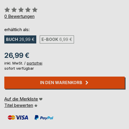
Bewertung::
0%
0
Bewertungen
erhältlich als:
BUCH
26,99 €
E-BOOK
6,99 €
26,99 €
inkl. MwSt. /
portofrei
sofort verfügbar
IN DEN WARENKORB
Auf die Merkliste
Titel bewerten