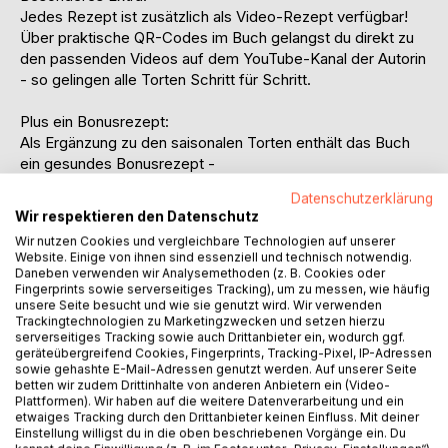
Jedes Rezept ist zusätzlich als Video-Rezept verfügbar!
Über praktische QR-Codes im Buch gelangst du direkt zu
den passenden Videos auf dem YouTube-Kanal der Autorin
- so gelingen alle Torten Schritt für Schritt.
Plus ein Bonusrezept:
Als Ergänzung zu den saisonalen Torten enthält das Buch
ein gesundes Bonusrezept -
eine leichtere Alternative für alle, die Genuss und bewusste
Datenschutzerklärung
Ernährung verbinden möchten.
Wir respektieren den Datenschutz
Wir nutzen Cookies und vergleichbare Technologien auf unserer
Was dich erwartet:
Website. Einige von ihnen sind essenziell und technisch notwendig.
Daneben verwenden wir Analysemethoden (z. B. Cookies oder
12 saisonale Tortendesigns - von frühlingshaft frisch bis
Fingerprints sowie serverseitiges Tracking), um zu messen, wie häufig
unsere Seite besucht und wie sie genutzt wird. Wir verwenden
winterlich festlich
Trackingtechnologien zu Marketingzwecken und setzen hierzu
serverseitiges Tracking sowie auch Drittanbieter ein, wodurch ggf.
+1 gesundes Bonusrezept als Alternative
geräteübergreifend Cookies, Fingerprints, Tracking-Pixel, IP-Adressen
sowie gehashte E-Mail-Adressen genutzt werden. Auf unserer Seite
betten wir zudem Drittinhalte von anderen Anbietern ein (Video-
Ein Grundteig, unzählige Möglichkeiten
Plattformen). Wir haben auf die weitere Datenverarbeitung und ein
etwaiges Tracking durch den Drittanbieter keinen Einfluss. Mit deiner
Einstellung willigst du in die oben beschriebenen Vorgänge ein. Du
Kreative Deko- und Serviertipps für jede Jahreszeit