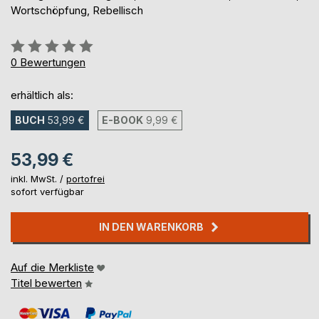
Wortschöpfung, Rebellisch
Bewertung::
0%
0
Bewertungen
erhältlich als:
BUCH
53,99 €
E-BOOK
9,99 €
53,99 €
inkl. MwSt. /
portofrei
sofort verfügbar
IN DEN WARENKORB
Auf die Merkliste
Titel bewerten