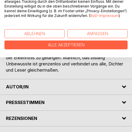
aufgehoben ist, finden nicht nur die millionenfache
etwaiges Tracking durch den Drittanbieter keinen Einfluss. Mit deiner
Einstellung willigst du in die oben beschriebenen Vorgänge ein. Du
Mutationen der Elemente statt, die für ein Sekunden-
kannst deine Einwilligung (z. B. im Footer unter „Privacy-Einstellungen“)
Bruchteil immer neue Verbindungen eingehen, sondern es
jederzeit mit Wirkung für die Zukunft widerrufen. (
BoD-Impressum
)
werden auch neue Codes, Zeichen und Sprachen
erschaffen um diese brodelnde Lebendigkeit des
Entstehens unserem wachenden Bewusstsein aufs Neue
ABLEHNEN
ANPASSEN
zu vermitteln.
Es lohnt sich die exotischen Formeln, die Chemie der
ALLE AKZEPTIEREN
Gedichte entziffern zu wollen um zu einer neuen Dimension
der Erkenntnis zu gelangen. Wahrlich, das bislang
Unbewusste ist grenzenlos und verbindet uns alle, Dichter
und Leser gleichermaßen.
AUTOR/IN
PRESSESTIMMEN
REZENSIONEN