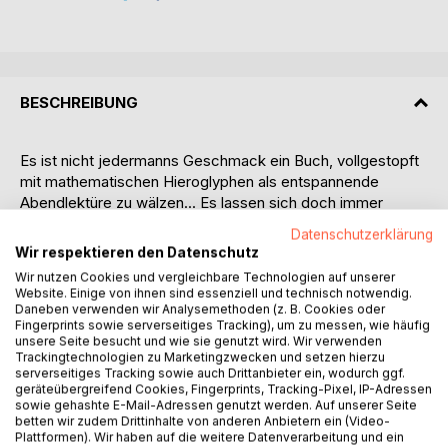
BESCHREIBUNG
Es ist nicht jedermanns Geschmack ein Buch, vollgestopft
mit mathematischen Hieroglyphen als entspannende
Abendlektüre zu wälzen... Es lassen sich doch immer
"Eingeweihte" finden, die bei der intellektuellen
Datenschutzerklärung
Anstrengung, dem Versuch die tief vergrabenen, in den
Wir respektieren den Datenschutz
vom Symbolen-Dschungel verschlungenen Tempeln
Wir nutzen Cookies und vergleichbare Technologien auf unserer
liegenden Schätze aufzuspüren, einen ästhetischen
Website. Einige von ihnen sind essenziell und technisch notwendig.
Genuss empfinden, wenn sie am Ende die aus dem
Daneben verwenden wir Analysemethoden (z. B. Cookies oder
Fingerprints sowie serverseitiges Tracking), um zu messen, wie häufig
Verborgenen kommende "Message" einer unbekannten
unsere Seite besucht und wie sie genutzt wird. Wir verwenden
Welt entziffert haben:
Trackingtechnologien zu Marketingzwecken und setzen hierzu
E=m*c^2
serverseitiges Tracking sowie auch Drittanbieter ein, wodurch ggf.
geräteübergreifend Cookies, Fingerprints, Tracking-Pixel, IP-Adressen
Es gibt eine magische Verbindung an der Quelle der Künste
sowie gehashte E-Mail-Adressen genutzt werden. Auf unserer Seite
und der Wissenschaft zwischen allen Ausdrucksformen,
betten wir zudem Drittinhalte von anderen Anbietern ein (Video-
denn in unserer Seelen-Quantenwelt, in der die Linearität
Plattformen). Wir haben auf die weitere Datenverarbeitung und ein