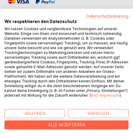
Datenschutzerklärung
Wir respektieren den Datenschutz
Wir nutzen Cookies und vergleichbare Technologien auf unserer
Website. Einige von ihnen sind essenziell und technisch notwendig.
BESCHREIBUNG
Daneben verwenden wir Analysemethoden (z. B. Cookies oder
Fingerprints sowie serverseitiges Tracking), um zu messen, wie häufig
unsere Seite besucht und wie sie genutzt wird. Wir verwenden
TOO MUCH MOTHERHOOD erzählt von den
Trackingtechnologien zu Marketingzwecken und setzen hierzu
Herausforderungen, Erwartungen und tiefen Gefühlen, die
serverseitiges Tracking sowie auch Drittanbieter ein, wodurch ggf.
geräteübergreifend Cookies, Fingerprints, Tracking-Pixel, IP-Adressen
mit dem Muttersein verbunden sind. Zwischen Fürsorge,
sowie gehashte E-Mail-Adressen genutzt werden. Auf unserer Seite
Verantwortung, Selbstzweifeln und bedingungsloser Liebe
betten wir zudem Drittinhalte von anderen Anbietern ein (Video-
verlieren viele Frauen den Kontakt zu ihren eigenen
Plattformen). Wir haben auf die weitere Datenverarbeitung und ein
etwaiges Tracking durch den Drittanbieter keinen Einfluss. Mit deiner
Bedürfnissen. Dieses Buch lädt dazu ein, die Rolle als
Einstellung willigst du in die oben beschriebenen Vorgänge ein. Du
Mutter bewusst zu reflektieren, gesellschaftliche und
kannst deine Einwilligung (z. B. im Footer unter „Privacy-Einstellungen“)
familiäre Erwartungen zu hinterfragen und einen eigenen
jederzeit mit Wirkung für die Zukunft widerrufen. (
BoD-Impressum
)
Weg zwischen Hingabe und Selbstfürsorge zu finden. Eine
ehrliche und ermutigende Begleitung für Frauen, die
Mutterschaft nicht perfekt, sondern authentisch leben
ABLEHNEN
ANPASSEN
möchten.
ALLE AKZEPTIEREN